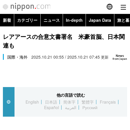
新着
カテゴリー
ニュース
In-depth
Japan Data
旅と暮
English
政治・外交
Topics
レアアースの合意文書署名 米豪首脳、日本関
简体字
連も
経済・ビジネス
Images
繁體字
カテゴリー
News
国際・海外
2025.10.21 00:55 / 2025.10.21 07:45
更新
from Japan
国際・海外
People
Français
政治・外交
ニュース
社会
東京
Español
経済・ビジネス
トップ
In-depth
文化
お知らせ
العربية
他の言語で読む
English
日本語
简体字
繁體字
Français
国際
アーカイブ
Japan Data
科学・技術
Español
العربية
Русский
Русский
社会
旅と暮らし
暮らし