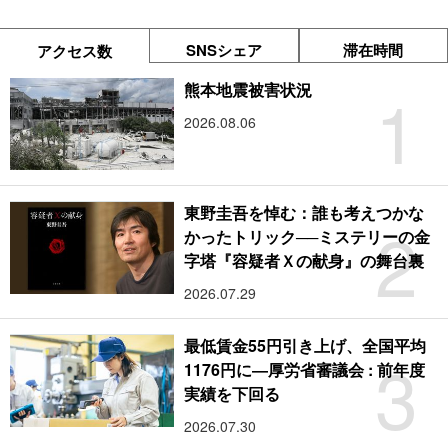
SNSシェア
滞在時間
アクセス数
1
熊本地震被害状況
2026.08.06
東野圭吾を悼む：誰も考えつかな
2
かったトリック──ミステリーの金
字塔『容疑者Ｘの献身』の舞台裏
2026.07.29
最低賃金55円引き上げ、全国平均
3
1176円に―厚労省審議会 : 前年度
実績を下回る
2026.07.30