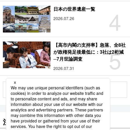
4
日本の世界遺産一覧
2026.07.26
【高市内閣の支持率】急落、全8社
5
が政権発足後最低に：3社は2桁減
─7月世論調査
2026.07.31
もっと見る
注目のキーワード