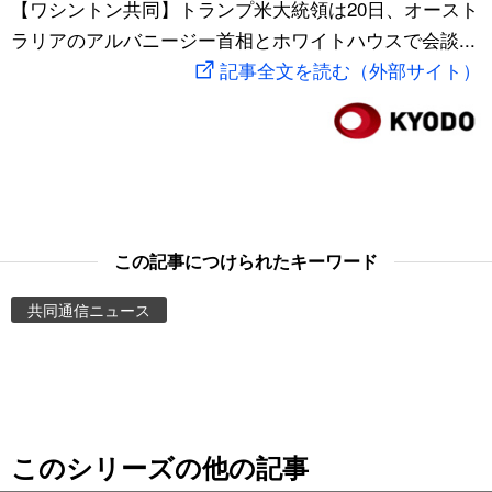
【ワシントン共同】トランプ米大統領は20日、オースト
スポーツ・東京2020
文化
動画/Live
ラリアのアルバニージー首相とホワイトハウスで会談...
記事全文を読む（外部サイト）
科学・技術
Books
暮らし
Cinema
スポーツ・東京2020
Topics
この記事につけられたキーワード
Images
共同通信ニュース
People
東京
このシリーズの他の記事
お知らせ