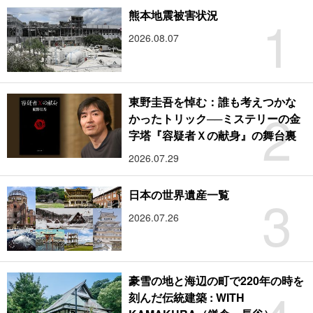
1
熊本地震被害状況
2026.08.07
東野圭吾を悼む：誰も考えつかな
2
かったトリック──ミステリーの金
字塔『容疑者Ｘの献身』の舞台裏
2026.07.29
3
日本の世界遺産一覧
2026.07.26
豪雪の地と海辺の町で220年の時を
刻んだ伝統建築 : WITH