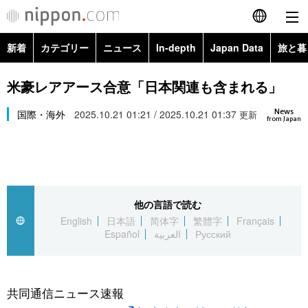
新着
カテゴリー
ニュース
In-depth
Japan Data
旅と暮
English
政治・外交
Topics
米豪レアアース合意「日本関連も含まれる」
简体字
News
経済・ビジネス
国際・海外
2025.10.21 01:21 / 2025.10.21 01:37
Images
更新
繁體字
from Japan
カテゴリー
国際・海外
People
Français
政治・外交
ニュース
社会
東京
Español
他の言語で読む
経済・ビジネス
トップ
In-depth
文化
お知らせ
English
日本語
简体字
繁體字
Français
العربية
Español
العربية
Русский
国際
アーカイブ
Japan Data
科学・技術
Русский
社会
旅と暮らし
暮らし
共同通信ニュース速報