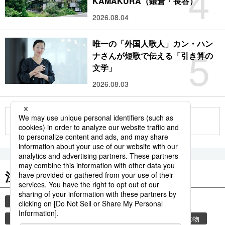
4
KAMAKURA（鎌倉・長谷）
2026.08.04
唯一の「外国人歌人」カン・ハン
5
ナさんが短歌で伝える「引き算の
文学」
2026.08.03
もっと見る
注目のキーワード
共同通信ニュース
時事通信ニュース
観光
気象・災害
気象庁
災害
環境・自然・生物