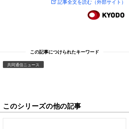
記事全文を読む（外部サイト）
スポーツ・東京2020
文化
動画/Live
科学・技術
Books
暮らし
Cinema
この記事につけられたキーワード
スポーツ・東京2020
Topics
共同通信ニュース
Images
People
このシリーズの他の記事
東京
お知らせ