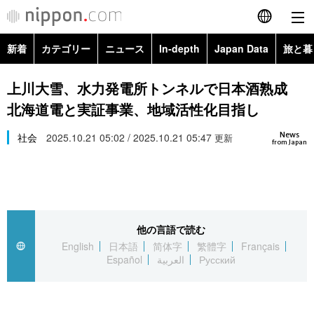
新着
カテゴリー
ニュース
In-depth
Japan Data
旅と暮
English
政治・外交
Topics
上川大雪、水力発電所トンネルで日本酒熟成
简体字
北海道電と実証事業、地域活性化目指し
経済・ビジネス
Images
繁體字
カテゴリー
News
社会
2025.10.21 05:02 / 2025.10.21 05:47
更新
from Japan
国際・海外
People
Français
政治・外交
ニュース
社会
東京
Español
経済・ビジネス
トップ
In-depth
文化
お知らせ
العربية
他の言語で読む
English
日本語
简体字
繁體字
Français
国際
アーカイブ
Japan Data
科学・技術
Español
العربية
Русский
Русский
社会
旅と暮らし
暮らし