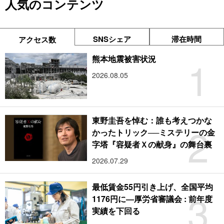
人気のコンテンツ
SNSシェア
滞在時間
アクセス数
1
熊本地震被害状況
2026.08.05
東野圭吾を悼む：誰も考えつかな
2
かったトリック──ミステリーの金
字塔『容疑者Ｘの献身』の舞台裏
2026.07.29
最低賃金55円引き上げ、全国平均
3
1176円に―厚労省審議会 : 前年度
実績を下回る