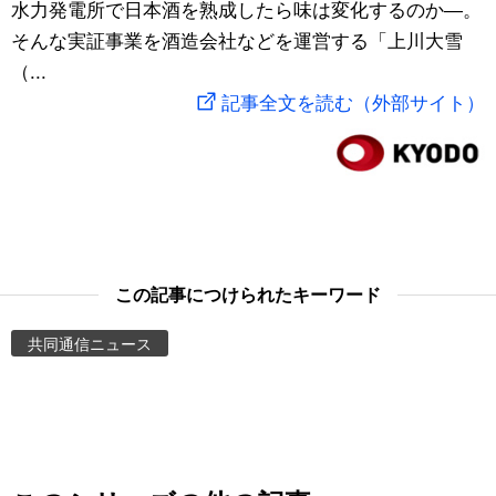
水力発電所で日本酒を熟成したら味は変化するのか―。
スポーツ・東京2020
文化
動画/Live
そんな実証事業を酒造会社などを運営する「上川大雪
（...
科学・技術
Books
記事全文を読む（外部サイト）
暮らし
Cinema
スポーツ・東京2020
Topics
Images
この記事につけられたキーワード
共同通信ニュース
People
東京
お知らせ