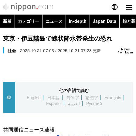
新着
カテゴリー
ニュース
In-depth
Japan Data
旅と暮
English
政治・外交
Topics
東京・伊豆諸島で線状降水帯発生の恐れ
简体字
News
経済・ビジネス
社会
2025.10.21 07:06 / 2025.10.21 07:23
Images
更新
繁體字
from Japan
カテゴリー
国際・海外
People
Français
政治・外交
ニュース
社会
東京
Español
他の言語で読む
経済・ビジネス
トップ
In-depth
文化
お知らせ
English
日本語
简体字
繁體字
Français
العربية
Español
العربية
Русский
国際
アーカイブ
Japan Data
科学・技術
Русский
社会
旅と暮らし
暮らし
共同通信ニュース速報