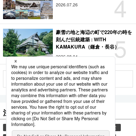
4
2026.07.26
豪雪の地と海辺の町で220年の時を
5
刻んだ伝統建築 : WITH
KAMAKURA（鎌倉・長谷）
2026.08.04
もっと見る
注目のキーワード
共同通信ニュース
気象・災害
災害
地震