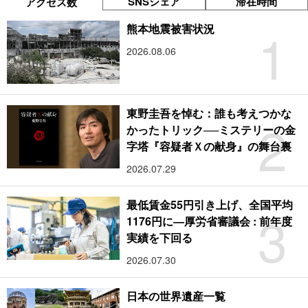
SNSシェア
滞在時間
アクセス数
1
熊本地震被害状況
2026.08.06
東野圭吾を悼む：誰も考えつかな
2
かったトリック──ミステリーの金
字塔『容疑者Ｘの献身』の舞台裏
2026.07.29
最低賃金55円引き上げ、全国平均
3
1176円に―厚労省審議会 : 前年度
実績を下回る
2026.07.30
日本の世界遺産一覧