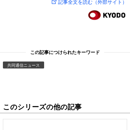
記事全文を読む（外部サイト）
スポーツ・東京2020
文化
動画/Live
科学・技術
Books
暮らし
Cinema
この記事につけられたキーワード
スポーツ・東京2020
Topics
共同通信ニュース
Images
People
このシリーズの他の記事
東京
お知らせ