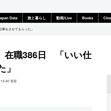
apan Data
旅と暮らし
動画/Live
Books
Cin
い仕事をさせてもらった」
在職386日 「いい仕
た」
1 14:40
更新