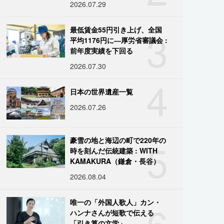
2026.07.29
3
最低賃金55円引き上げ、全国
平均1176円に―厚労省審議会 :
前年度実績を下回る
2026.07.30
4
日本の世界遺産一覧
2026.07.26
5
豪雪の地と海辺の町で220年の
時を刻んだ伝統建築 : WITH
KAMAKURA（鎌倉・長谷）
2026.08.04
6
唯一の「外国人歌人」カン・
ハンナさんが短歌で伝える
「引き算の文学」