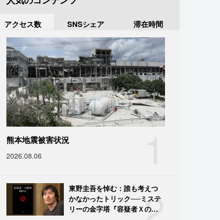
人気のコンテンツ
アクセス数
SNSシェア
滞在時間
1
熊本地震被害状況
2026.08.06
2
東野圭吾を悼む：誰も考えつ
かなかったトリック──ミステ
リーの金字塔『容疑者Ｘの献
身』の舞台裏