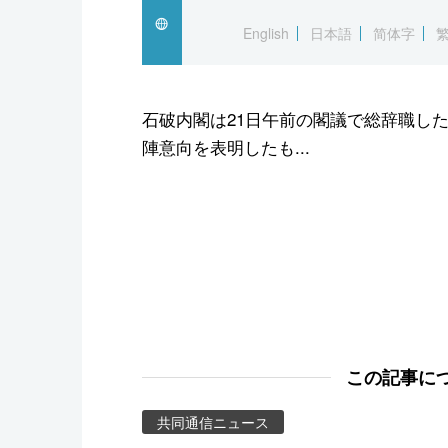
スポーツ・東京2020
English
日本語
简体字
石破内閣は21日午前の閣議で総辞職し
陣意向を表明したも...
この記事に
共同通信ニュース