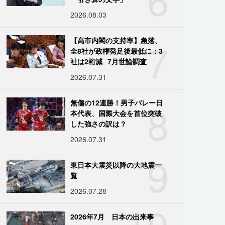
2026.08.03
7
【高市内閣の支持率】急落、
全8社が政権発足後最低に：3
社は2桁減─7月世論調査
2026.07.31
8
無傷の12連勝！男子バレー日
本代表、国際大会を首位突破
した強さの訳は？
2026.07.31
9
東日本大震災以降の大地震一
覧
2026.07.28
10
2026年7月 日本の出来事