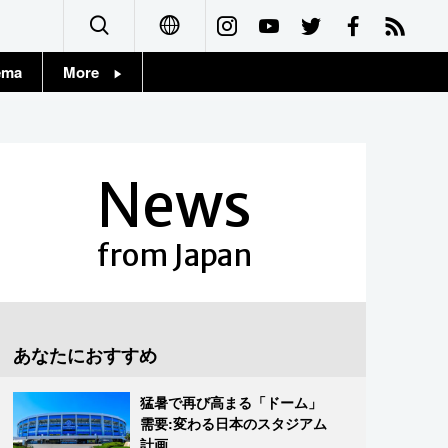
ema
More
English
Topics
简体字
Images
News
繁體字
People
Français
from Japan
東京
Español
お知らせ
العربية
あなたにおすすめ
Русский
猛暑で再び高まる「ドーム」
需要:変わる日本のスタジアム
計画