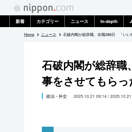
新着
カテゴリー
ニュース
In-depth
J
政治・外交
トップ
Home
ニュース
石破内閣が総辞職、在職386日 「い
経済・ビジネス
アーカイブ
石破内閣が総辞職、
国際
事をさせてもらっ
社会
文化
政治・外交
2025.10.21 09:14 / 2025.10.2
科学・技術
暮らし