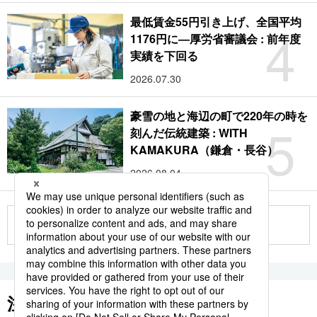
最低賃金55円引き上げ、全国平均
4
1176円に―厚労省審議会 : 前年度
実績を下回る
2026.07.30
豪雪の地と海辺の町で220年の時を
5
刻んだ伝統建築 : WITH
KAMAKURA（鎌倉・長谷）
2026.08.04
もっと見る
注目のキーワード