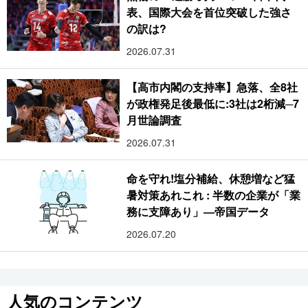
表、国際大会を首位突破した強さ
の訳は?
2026.07.31
【高市内閣の支持率】急落、全8社
が政権発足後最低に:3社は2桁減─7
月世論調査
2026.07.31
命を守れ!塩分補給、休憩増など猛
暑対策あれこれ : 半数の企業が「業
務に支障あり」―帝国データ
2026.07.20
人気のコンテンツ