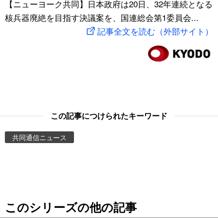
【ニューヨーク共同】日本政府は20日、32年連続となる
スポーツ・東京2020
文化
動画/Live
核兵器廃絶を目指す決議案を、国連総会第1委員会...
記事全文を読む（外部サイト）
科学・技術
Books
暮らし
Cinema
スポーツ・東京2020
Topics
この記事につけられたキーワード
Images
共同通信ニュース
People
東京
このシリーズの他の記事
お知らせ