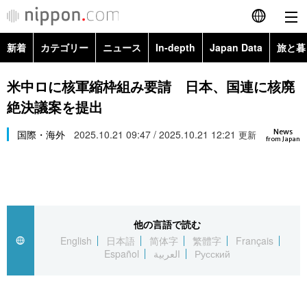
新着
カテゴリー
ニュース
In-depth
Japan Data
旅と暮
English
政治・外交
Topics
米中ロに核軍縮枠組み要請 日本、国連に核廃
简体字
絶決議案を提出
経済・ビジネス
Images
繁體字
カテゴリー
News
国際・海外
2025.10.21 09:47 / 2025.10.21 12:21
更新
from Japan
国際・海外
People
Français
政治・外交
ニュース
社会
東京
Español
経済・ビジネス
トップ
In-depth
文化
お知らせ
العربية
他の言語で読む
English
日本語
简体字
繁體字
Français
国際
アーカイブ
Japan Data
科学・技術
Español
العربية
Русский
Русский
社会
旅と暮らし
暮らし