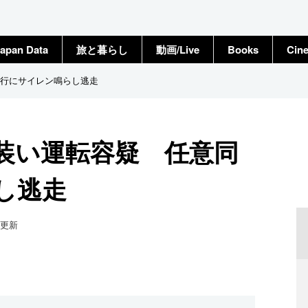
apan Data
旅と暮らし
動画/Live
Books
Cin
行にサイレン鳴らし逃走
装い運転容疑 任意同
し逃走
更新