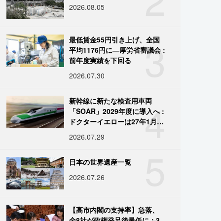
2026.08.05
3
最低賃金55円引き上げ、全国
平均1176円に―厚労省審議会 :
前年度実績を下回る
2026.07.30
4
新幹線に新たな検査用車両
「SOAR」2029年度に導入へ :
ドクターイエローは27年1月に
引退
2026.07.29
5
日本の世界遺産一覧
2026.07.26
【高市内閣の支持率】急落、
全8社が政権発足後最低に：3