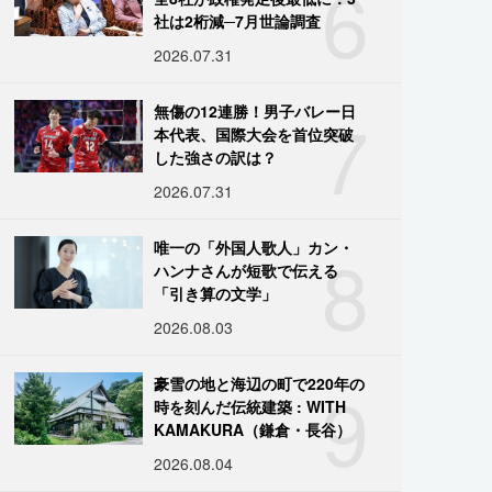
6
社は2桁減─7月世論調査
2026.07.31
7
無傷の12連勝！男子バレー日
本代表、国際大会を首位突破
した強さの訳は？
2026.07.31
8
唯一の「外国人歌人」カン・
ハンナさんが短歌で伝える
「引き算の文学」
2026.08.03
9
豪雪の地と海辺の町で220年の
時を刻んだ伝統建築 : WITH
KAMAKURA（鎌倉・長谷）
2026.08.04