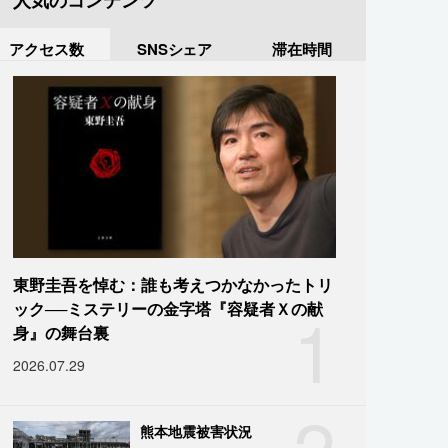
人気のコンテンツ
アクセス数
SNSシェア
滞在時間
東野圭吾を悼む：誰も考えつかなかったトリ
1
ック──ミステリーの金字塔『容疑者Ｘの献
身』の舞台裏
2026.07.29
2
熊本地震被害状況