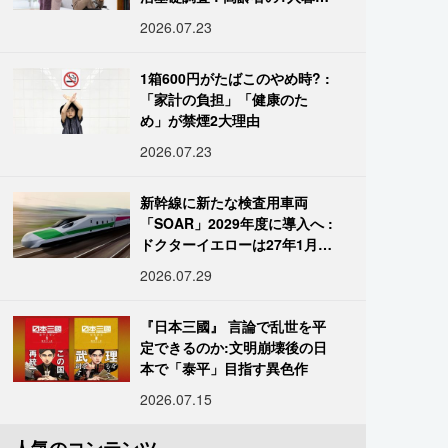
し933万人超
2026.07.23
1箱600円がたばこのやめ時? :
「家計の負担」「健康のた
め」が禁煙2大理由
2026.07.23
新幹線に新たな検査用車両
「SOAR」2029年度に導入へ :
ドクターイエローは27年1月に
引退
2026.07.29
『日本三國』 言論で乱世を平
定できるのか:文明崩壊後の日
本で「泰平」目指す異色作
2026.07.15