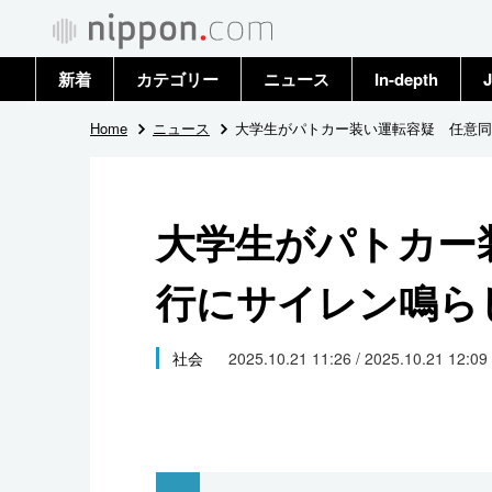
新着
カテゴリー
ニュース
In-depth
J
政治・外交
トップ
Home
ニュース
大学生がパトカー装い運転容疑 任意同
経済・ビジネス
アーカイブ
大学生がパトカー
国際
行にサイレン鳴ら
社会
文化
社会
2025.10.21 11:26 / 2025.10.21 12:09
科学・技術
暮らし