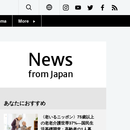
ema
More
English
Topics
简体字
Images
News
繁體字
People
Français
from Japan
東京
Español
お知らせ
العربية
あなたにおすすめ
Русский
〈老いるニッポン〉75歳以上
の老老介護世帯37%―国民生
活基礎調査 : 高齢者の1人暮ら