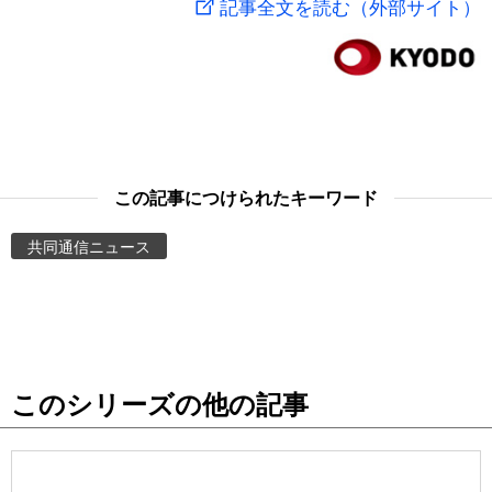
記事全文を読む（外部サイト）
スポーツ・東京2020
文化
動画/Live
科学・技術
Books
暮らし
Cinema
この記事につけられたキーワード
スポーツ・東京2020
Topics
共同通信ニュース
Images
People
このシリーズの他の記事
東京
お知らせ