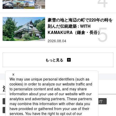
豪雪の地と海辺の町で220年の時を
5
刻んだ伝統建築 : WITH
KAMAKURA（鎌倉・長谷）
2026.08.04
もっと見る
注目のキーワード
共同通信ニュース
気象・災害
災害
気象庁
津波
地震
熊本
熊本地震
観光