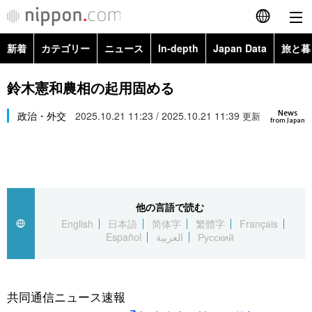
新着
カテゴリー
ニュース
In-depth
Japan Data
旅と暮
English
政治・外交
Topics
鈴木憲和農相の起用固める
简体字
News
経済・ビジネス
政治・外交
2025.10.21 11:23 / 2025.10.21 11:39
Images
更新
繁體字
from Japan
カテゴリー
国際・海外
People
Français
政治・外交
ニュース
社会
東京
Español
他の言語で読む
経済・ビジネス
トップ
In-depth
文化
お知らせ
English
日本語
简体字
繁體字
Français
العربية
Español
العربية
Русский
国際
アーカイブ
Japan Data
科学・技術
Русский
社会
旅と暮らし
暮らし
共同通信ニュース速報