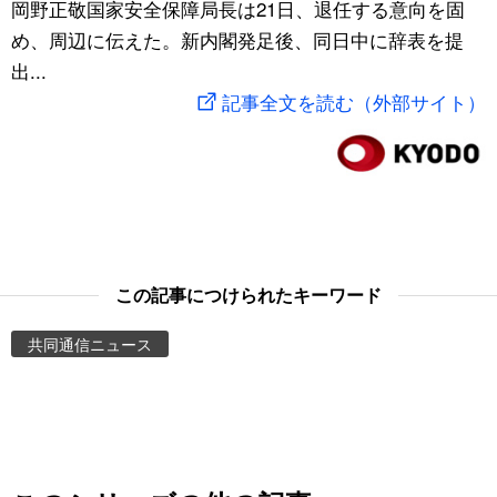
岡野正敬国家安全保障局長は21日、退任する意向を固
スポーツ・東京2020
文化
動画/Live
め、周辺に伝えた。新内閣発足後、同日中に辞表を提
出...
科学・技術
Books
記事全文を読む（外部サイト）
暮らし
Cinema
スポーツ・東京2020
Topics
Images
この記事につけられたキーワード
共同通信ニュース
People
東京
お知らせ