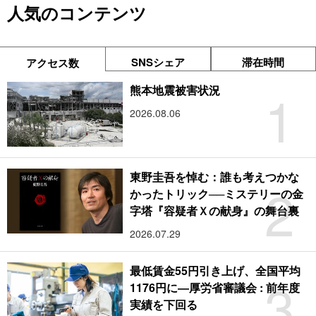
人気のコンテンツ
SNSシェア
滞在時間
アクセス数
1
熊本地震被害状況
2026.08.06
東野圭吾を悼む：誰も考えつかな
2
かったトリック──ミステリーの金
字塔『容疑者Ｘの献身』の舞台裏
2026.07.29
最低賃金55円引き上げ、全国平均
3
1176円に―厚労省審議会 : 前年度
実績を下回る