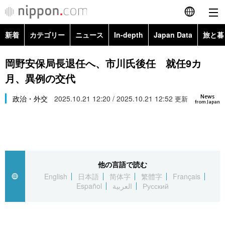
新着
カテゴリー
ニュース
In-depth
Japan Data
旅と暮
English
政治・外交
Topics
岡野安保局長退任へ、市川氏後任 就任9カ
简体字
月、異例の交代
経済・ビジネス
Images
繁體字
カテゴリー
News
政治・外交
2025.10.21 12:20 / 2025.10.21 12:52
更新
from Japan
国際・海外
People
Français
政治・外交
ニュース
社会
東京
Español
経済・ビジネス
トップ
In-depth
文化
お知らせ
العربية
他の言語で読む
English
日本語
简体字
繁體字
Français
国際
アーカイブ
Japan Data
科学・技術
Español
العربية
Русский
Русский
社会
旅と暮らし
暮らし