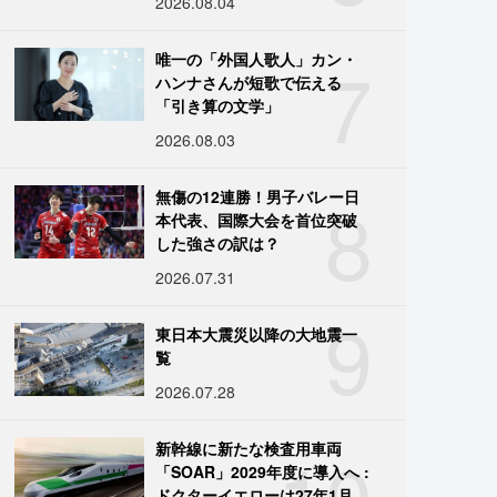
2026.08.04
7
唯一の「外国人歌人」カン・
ハンナさんが短歌で伝える
「引き算の文学」
2026.08.03
8
無傷の12連勝！男子バレー日
本代表、国際大会を首位突破
した強さの訳は？
2026.07.31
9
東日本大震災以降の大地震一
覧
2026.07.28
10
新幹線に新たな検査用車両
「SOAR」2029年度に導入へ :
ドクターイエローは27年1月に