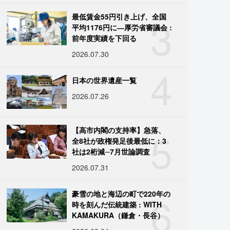
3
最低賃金55円引き上げ、全国
平均1176円に―厚労省審議会 :
前年度実績を下回る
2026.07.30
4
日本の世界遺産一覧
2026.07.26
5
【高市内閣の支持率】急落、
全8社が政権発足後最低に：3
社は2桁減─7月世論調査
2026.07.31
6
豪雪の地と海辺の町で220年の
時を刻んだ伝統建築 : WITH
KAMAKURA（鎌倉・長谷）