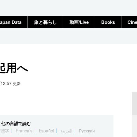
apan Data
旅と暮らし
動画/Live
Books
Cin
起用へ
1 12:57
更新
他の言語で読む
繁體字
Français
Español
العربية
Русский