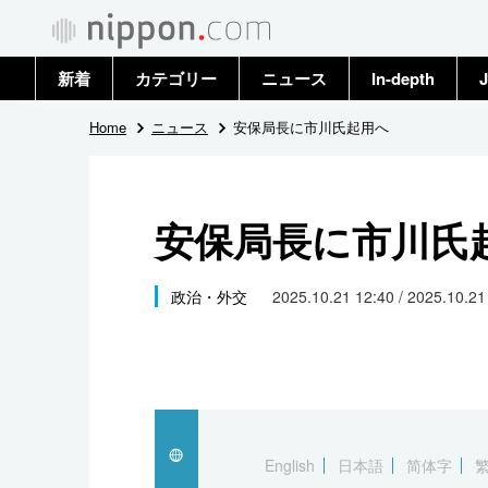
新着
カテゴリー
ニュース
In-depth
J
政治・外交
トップ
Home
ニュース
安保局長に市川氏起用へ
経済・ビジネス
アーカイブ
安保局長に市川氏
国際
社会
政治・外交
2025.10.21 12:40 / 2025.10.2
文化
科学・技術
暮らし
English
日本語
简体字