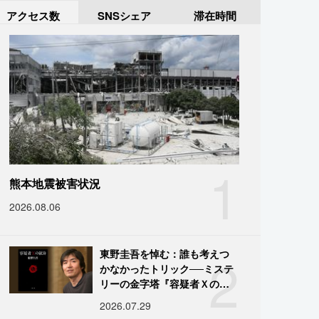
アクセス数
SNSシェア
滞在時間
1
熊本地震被害状況
2026.08.06
2
東野圭吾を悼む：誰も考えつ
かなかったトリック──ミステ
リーの金字塔『容疑者Ｘの献
身』の舞台裏
2026.07.29