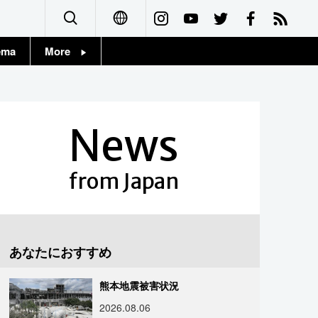
ema
More
English
Topics
简体字
Images
News
繁體字
People
Français
from Japan
東京
Español
お知らせ
العربية
あなたにおすすめ
Русский
熊本地震被害状況
2026.08.06