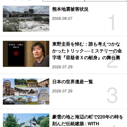
1
熊本地震被害状況
2026.08.07
東野圭吾を悼む：誰も考えつかな
2
かったトリック──ミステリーの金
字塔『容疑者Ｘの献身』の舞台裏
2026.07.29
3
日本の世界遺産一覧
2026.07.26
豪雪の地と海辺の町で220年の時を
刻んだ伝統建築 : WITH