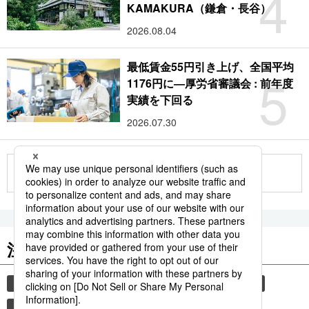
4
KAMAKURA（鎌倉・長谷）
2026.08.04
最低賃金55円引き上げ、全国平均
5
1176円に―厚労省審議会 : 前年度
実績を下回る
2026.07.30
もっと見る
注目のキーワード
共同通信ニュース
気象・災害
災害
旅
自然災害
避難所
時事通信ニュース