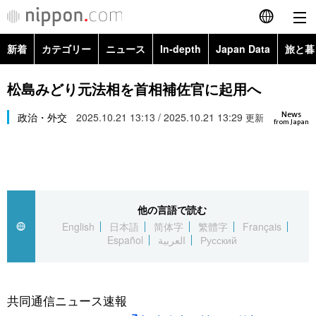
新着
カテゴリー
ニュース
In-depth
Japan Data
旅と暮
English
政治・外交
Topics
松島みどり元法相を首相補佐官に起用へ
简体字
News
経済・ビジネス
政治・外交
2025.10.21 13:13 / 2025.10.21 13:29
Images
更新
繁體字
from Japan
カテゴリー
国際・海外
People
Français
政治・外交
ニュース
社会
東京
Español
他の言語で読む
経済・ビジネス
トップ
In-depth
文化
お知らせ
English
日本語
简体字
繁體字
Français
العربية
Español
العربية
Русский
国際
アーカイブ
Japan Data
科学・技術
Русский
社会
旅と暮らし
暮らし
共同通信ニュース速報