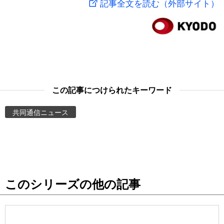
記事全文を読む（外部サイト）
スポーツ・東京2020
文化
動画/Live
科学・技術
Books
暮らし
Cinema
この記事につけられたキーワード
スポーツ・東京2020
Topics
共同通信ニュース
Images
People
このシリーズの他の記事
東京
お知らせ