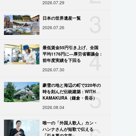
2026.07.29
3
日本の世界遺産一覧
2026.07.26
4
最低賃金55円引き上げ、全国
平均1176円に―厚労省審議会 :
前年度実績を下回る
2026.07.30
5
豪雪の地と海辺の町で220年の
時を刻んだ伝統建築 : WITH
KAMAKURA（鎌倉・長谷）
2026.08.04
6
唯一の「外国人歌人」カン・
ハンナさんが短歌で伝える
「引き算の文学」