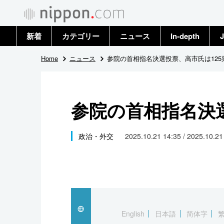
新着
カテゴリー
ニュース
In-depth
J
政治・外交
トップ
Home
ニュース
参院の首相指名決選投票、高市氏は125
経済・ビジネス
アーカイブ
参院の首相指名決選
国際
社会
政治・外交
2025.10.21 14:35 / 2025.10.2
文化
科学・技術
暮らし
English
日本語
简体字