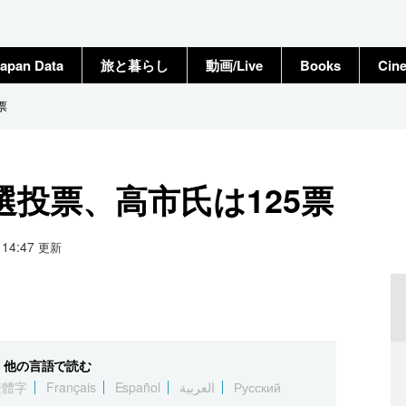
apan Data
旅と暮らし
動画/Live
Books
Cin
票
投票、高市氏は125票
1 14:47
更新
他の言語で読む
繁體字
Français
Español
العربية
Русский