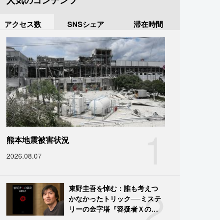
人気のコンテンツ
アクセス数
SNSシェア
滞在時間
1
熊本地震被害状況
2026.08.07
2
東野圭吾を悼む：誰も考えつ
かなかったトリック──ミステ
リーの金字塔『容疑者Ｘの献
身』の舞台裏