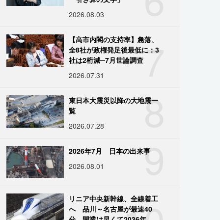
2026.08.03
7
【高市内閣の支持率】急落、
全8社が政権発足後最低に：3
社は2桁減─7月世論調査
2026.07.31
8
東日本大震災以降の大地震一
覧
2026.07.28
9
2026年7月 日本の出来事
2026.08.01
10
リニア中央新幹線、全線着工
へ 品川～名古屋が最速40
分、開業は早くて2036年