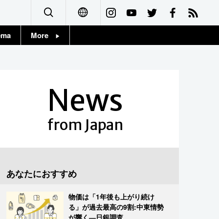
ema
More
English
Topics
简体字
Images
News
繁體字
People
Français
from Japan
東京
Español
お知らせ
العربية
あなたにおすすめ
Русский
物価は「1年後も上がり続け
る」が過去最高の9割:中東情勢
が響く―日銀調査