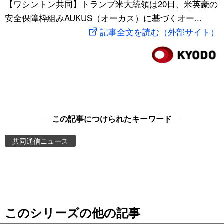
【ワシントン共同】トランプ米大統領は20日、米英豪の
スポーツ・東京2020
文化
動画/Live
安全保障枠組みAUKUS（オーカス）に基づくオー...
記事全文を読む（外部サイト）
科学・技術
Books
暮らし
Cinema
スポーツ・東京2020
Topics
この記事につけられたキーワード
Images
共同通信ニュース
People
東京
このシリーズの他の記事
お知らせ