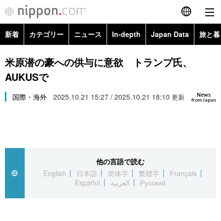
新着
カテゴリー
ニュース
In-depth
Japan Data
旅と暮
English
政治・外交
Topics
米原潜の豪への供与に意欲 トランプ氏、
简体字
AUKUSで
経済・ビジネス
Images
繁體字
カテゴリー
News
国際・海外
2025.10.21 15:27 / 2025.10.21 18:10
更新
from Japan
国際・海外
People
Français
政治・外交
ニュース
社会
東京
Español
経済・ビジネス
トップ
In-depth
文化
お知らせ
العربية
他の言語で読む
English
日本語
简体字
繁體字
Français
国際
アーカイブ
Japan Data
科学・技術
Español
العربية
Русский
Русский
社会
旅と暮らし
暮らし