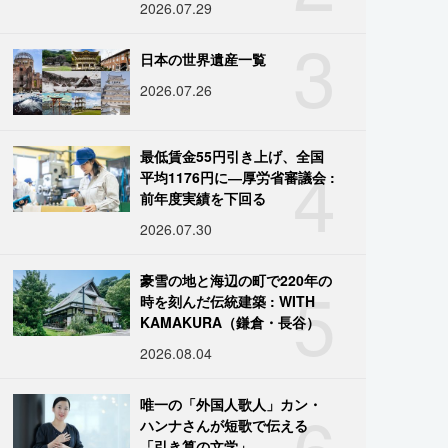
2026.07.29
3
日本の世界遺産一覧
2026.07.26
4
最低賃金55円引き上げ、全国
平均1176円に―厚労省審議会 :
前年度実績を下回る
2026.07.30
5
豪雪の地と海辺の町で220年の
時を刻んだ伝統建築 : WITH
KAMAKURA（鎌倉・長谷）
2026.08.04
6
唯一の「外国人歌人」カン・
ハンナさんが短歌で伝える
「引き算の文学」