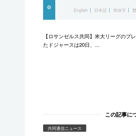
スポーツ・東京2020
English
日本語
简体字
【ロサンゼルス共同】米大リーグのプレ
たドジャースは20日、...
この記事に
共同通信ニュース