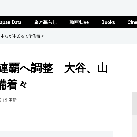
apan Data
旅と暮らし
動画/Live
Books
Cin
山本らが本拠地で準備着々
2連覇へ調整 大谷、山
備着々
16:19
更新