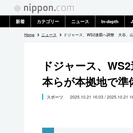
新着
カテゴリー
ニュース
In-depth
J
政治・外交
トップ
Home
ニュース
ドジャース、WS2連覇へ調整 大谷、
経済・ビジネス
アーカイブ
ドジャース、WS
国際
本らが本拠地で準
社会
文化
スポーツ
2025.10.21 16:03 / 2025.10.21 
科学・技術
暮らし