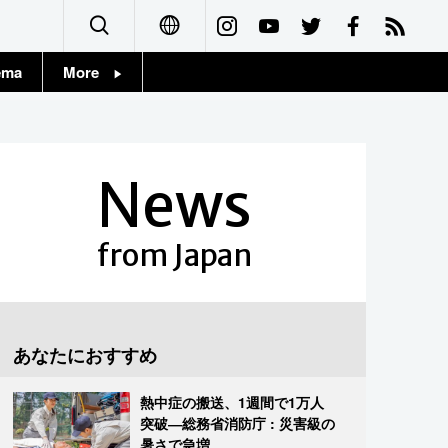
ema
More
English
Topics
简体字
Images
News
繁體字
People
Français
from Japan
東京
Español
お知らせ
العربية
あなたにおすすめ
Русский
熱中症の搬送、1週間で1万人
突破―総務省消防庁 : 災害級の
暑さで急増