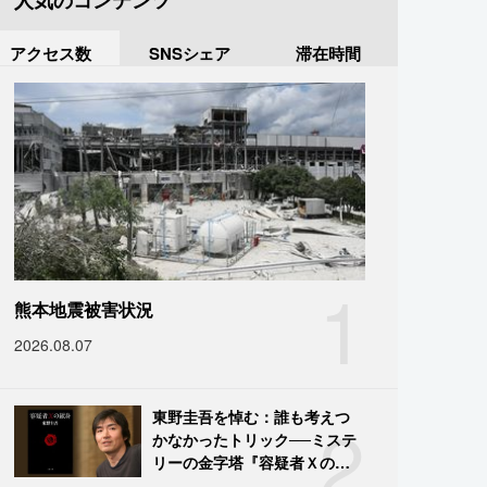
人気のコンテンツ
アクセス数
SNSシェア
滞在時間
1
熊本地震被害状況
2026.08.07
2
東野圭吾を悼む：誰も考えつ
かなかったトリック──ミステ
リーの金字塔『容疑者Ｘの献
身』の舞台裏