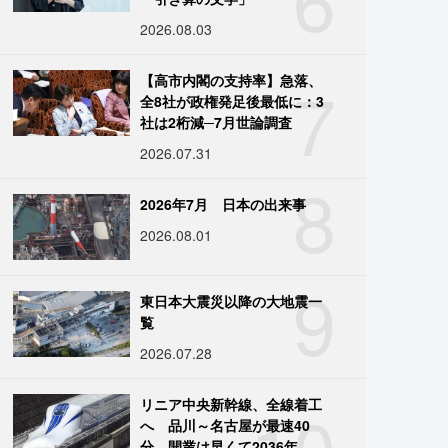
2026.08.03
7
【高市内閣の支持率】急落、
全8社が政権発足後最低に：3
社は2桁減─7月世論調査
2026.07.31
8
2026年7月 日本の出来事
2026.08.01
9
東日本大震災以降の大地震一
覧
2026.07.28
10
リニア中央新幹線、全線着工
へ 品川～名古屋が最速40
分、開業は早くて2036年