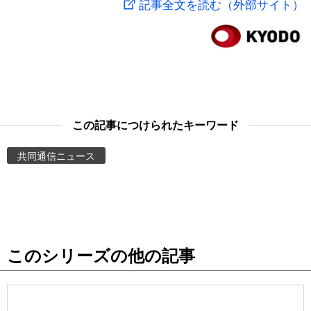
記事全文を読む（外部サイト）
スポーツ・東京2020
文化
動画/Live
科学・技術
Books
暮らし
Cinema
この記事につけられたキーワード
スポーツ・東京2020
Topics
共同通信ニュース
Images
People
このシリーズの他の記事
東京
お知らせ