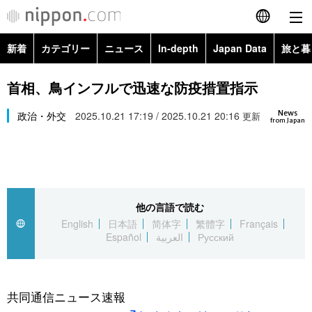
新着
カテゴリー
ニュース
In-depth
Japan Data
旅と暮
English
政治・外交
Topics
首相、鳥インフルで迅速な防疫措置指示
简体字
News
経済・ビジネス
政治・外交
2025.10.21 17:19 / 2025.10.21 20:16
Images
更新
繁體字
from Japan
カテゴリー
国際・海外
People
Français
政治・外交
ニュース
社会
東京
Español
他の言語で読む
経済・ビジネス
トップ
In-depth
文化
お知らせ
English
日本語
简体字
繁體字
Français
العربية
Español
العربية
Русский
国際
アーカイブ
Japan Data
科学・技術
Русский
社会
旅と暮らし
暮らし
共同通信ニュース速報