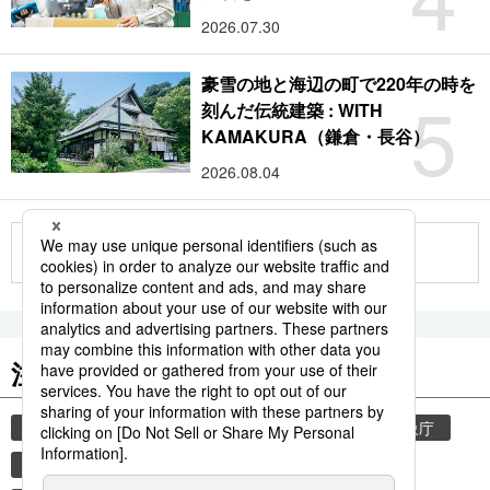
2026.07.30
豪雪の地と海辺の町で220年の時を
5
刻んだ伝統建築 : WITH
KAMAKURA（鎌倉・長谷）
2026.08.04
もっと見る
注目のキーワード
共同通信ニュース
気象・災害
災害
気象庁
地震
津波
熊本
熊本地震
books