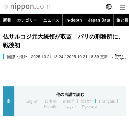
新着
カテゴリー
ニュース
In-depth
Japan Data
旅と暮
English
政治・外交
Topics
仏サルコジ元大統領が収監 パリの刑務所に、
简体字
戦後初
経済・ビジネス
Images
繁體字
カテゴリー
News
国際・海外
2025.10.21 18:24 / 2025.10.21 18:39
更新
from Japan
国際・海外
People
Français
政治・外交
ニュース
社会
東京
Español
経済・ビジネス
トップ
In-depth
文化
お知らせ
العربية
他の言語で読む
English
日本語
简体字
繁體字
Français
国際
アーカイブ
Japan Data
科学・技術
Español
العربية
Русский
Русский
社会
旅と暮らし
暮らし