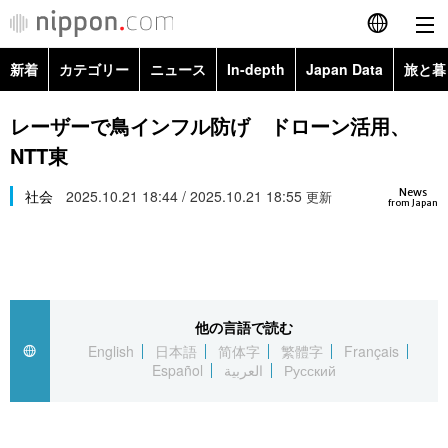
新着
カテゴリー
ニュース
In-depth
Japan Data
旅と暮
English
政治・外交
Topics
レーザーで鳥インフル防げ ドローン活用、
简体字
NTT東
経済・ビジネス
Images
繁體字
カテゴリー
News
社会
2025.10.21 18:44 / 2025.10.21 18:55
更新
from Japan
国際・海外
People
Français
政治・外交
ニュース
社会
東京
Español
経済・ビジネス
トップ
In-depth
文化
お知らせ
العربية
他の言語で読む
English
日本語
简体字
繁體字
Français
国際
アーカイブ
Japan Data
科学・技術
Español
العربية
Русский
Русский
社会
旅と暮らし
暮らし