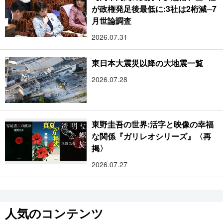
が政権発足後最低に:3社は2桁減─7
月世論調査
2026.07.31
東日本大震災以降の大地震一覧
2026.07.28
東野圭吾の世界:活字と映像の幸福
な関係『ガリレオシリーズ』〈再
掲〉
2026.07.27
人気のコンテンツ