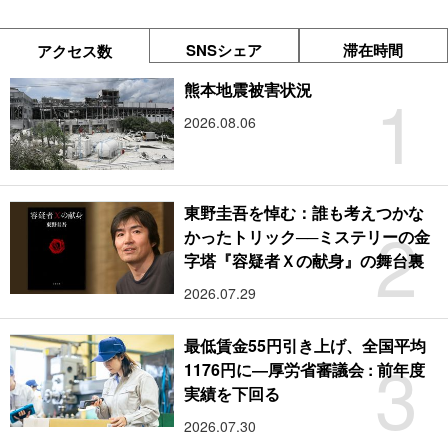
SNSシェア
滞在時間
アクセス数
1
熊本地震被害状況
2026.08.06
東野圭吾を悼む：誰も考えつかな
2
かったトリック──ミステリーの金
字塔『容疑者Ｘの献身』の舞台裏
2026.07.29
最低賃金55円引き上げ、全国平均
3
1176円に―厚労省審議会 : 前年度
実績を下回る
2026.07.30