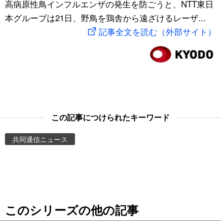
高病原性鳥インフルエンザの発生を防ごうと、NTT東日
スポーツ・東京2020
文化
動画/Live
本グループは21日、野鳥を鶏舎から遠ざけるレーザ...
記事全文を読む（外部サイト）
科学・技術
Books
暮らし
Cinema
スポーツ・東京2020
Topics
この記事につけられたキーワード
Images
共同通信ニュース
People
東京
このシリーズの他の記事
お知らせ