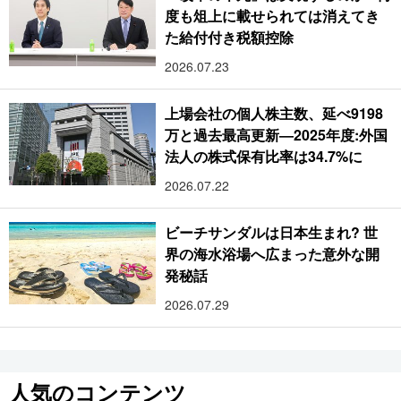
度も俎上に載せられては消えてき
た給付付き税額控除
2026.07.23
上場会社の個人株主数、延べ9198
万と過去最高更新―2025年度:外国
法人の株式保有比率は34.7%に
2026.07.22
ビーチサンダルは日本生まれ? 世
界の海水浴場へ広まった意外な開
発秘話
2026.07.29
人気のコンテンツ