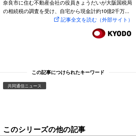
奈良市に住む不動産会社の役員きょうだいが大阪国税局
スポーツ・東京2020
文化
動画/Live
の相続税の調査を受け、自宅から現金計約10億2千万...
記事全文を読む（外部サイト）
科学・技術
Books
暮らし
Cinema
スポーツ・東京2020
Topics
この記事につけられたキーワード
Images
共同通信ニュース
People
東京
このシリーズの他の記事
お知らせ