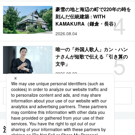
豪雪の地と海辺の町で220年の時を
4
刻んだ伝統建築 : WITH
KAMAKURA（鎌倉・長谷）
2026.08.04
唯一の「外国人歌人」カン・ハン
5
ナさんが短歌で伝える「引き算の
文学」
2026.08.03
もっと見る
注目のキーワード