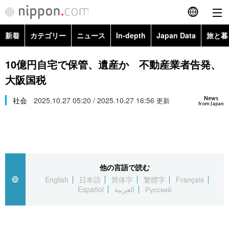
新着
カテゴリー
ニュース
In-depth
Japan Data
旅と暮
English
政治・外交
Topics
10億円自宅で保管、遺産か 不動産業者告発、
简体字
大阪国税
経済・ビジネス
Images
繁體字
カテゴリー
News
社会
2025.10.27 05:20 / 2025.10.27 16:56
更新
from Japan
国際・海外
People
Français
政治・外交
ニュース
社会
東京
Español
経済・ビジネス
トップ
In-depth
文化
お知らせ
العربية
他の言語で読む
English
日本語
简体字
繁體字
Français
国際
アーカイブ
Japan Data
科学・技術
Español
العربية
Русский
Русский
社会
旅と暮らし
暮らし