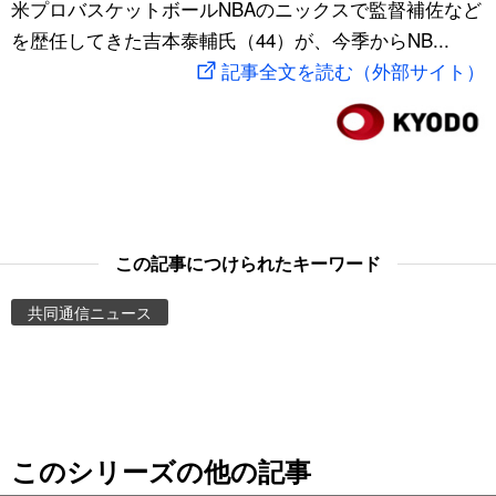
米プロバスケットボールNBAのニックスで監督補佐など
スポーツ・東京2020
文化
動画/Live
を歴任してきた吉本泰輔氏（44）が、今季からNB...
記事全文を読む（外部サイト）
科学・技術
Books
暮らし
Cinema
スポーツ・東京2020
Topics
この記事につけられたキーワード
Images
共同通信ニュース
People
東京
このシリーズの他の記事
お知らせ