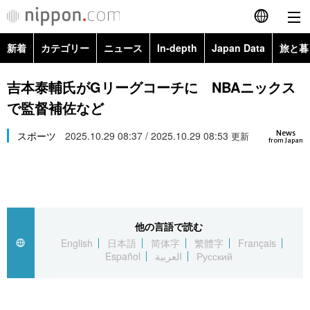
新着
カテゴリー
ニュース
In-depth
Japan Data
旅と暮
English
政治・外交
Topics
吉本泰輔氏がGリーグコーチに NBAニックス
简体字
で監督補佐など
経済・ビジネス
Images
繁體字
カテゴリー
News
スポーツ
2025.10.29 08:37 / 2025.10.29 08:53
更新
from Japan
国際・海外
People
Français
政治・外交
ニュース
社会
東京
Español
経済・ビジネス
トップ
In-depth
文化
お知らせ
العربية
他の言語で読む
English
日本語
简体字
繁體字
Français
国際
アーカイブ
Japan Data
科学・技術
Español
العربية
Русский
Русский
社会
旅と暮らし
暮らし