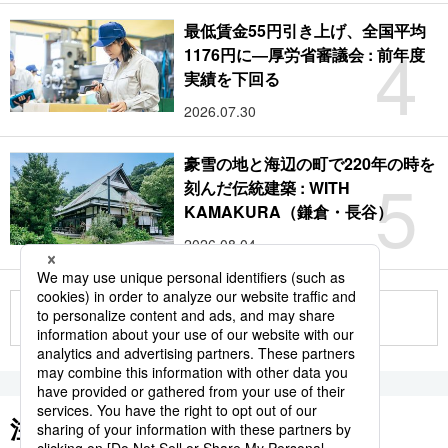
最低賃金55円引き上げ、全国平均
4
1176円に―厚労省審議会 : 前年度
実績を下回る
2026.07.30
豪雪の地と海辺の町で220年の時を
5
刻んだ伝統建築 : WITH
KAMAKURA（鎌倉・長谷）
2026.08.04
もっと見る
注目のキーワード