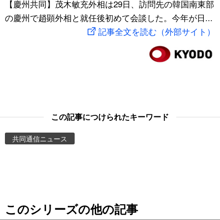
【慶州共同】茂木敏充外相は29日、訪問先の韓国南東部
スポーツ・東京2020
文化
動画/Live
の慶州で趙顕外相と就任後初めて会談した。今年が日...
記事全文を読む（外部サイト）
科学・技術
Books
暮らし
Cinema
スポーツ・東京2020
Topics
この記事につけられたキーワード
Images
共同通信ニュース
People
東京
このシリーズの他の記事
お知らせ