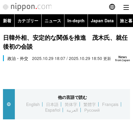
新着
カテゴリー
ニュース
In-depth
Japan Data
旅と暮
English
政治・外交
Topics
日韓外相、安定的な関係を推進 茂木氏、就任
简体字
後初の会談
経済・ビジネス
Images
繁體字
カテゴリー
News
政治・外交
2025.10.29 18:07 / 2025.10.29 18:50
更新
from Japan
国際・海外
People
Français
政治・外交
ニュース
社会
東京
Español
経済・ビジネス
トップ
In-depth
文化
お知らせ
العربية
他の言語で読む
English
日本語
简体字
繁體字
Français
国際
アーカイブ
Japan Data
科学・技術
Español
العربية
Русский
Русский
社会
旅と暮らし
暮らし