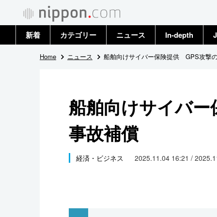
新着
カテゴリー
ニュース
In-depth
J
政治・外交
トップ
Home
ニュース
船舶向けサイバー保険提供 GPS攻撃
経済・ビジネス
アーカイブ
船舶向けサイバー
国際
事故補償
社会
文化
経済・ビジネス
2025.11.04 16:21 / 2025.
科学・技術
暮らし