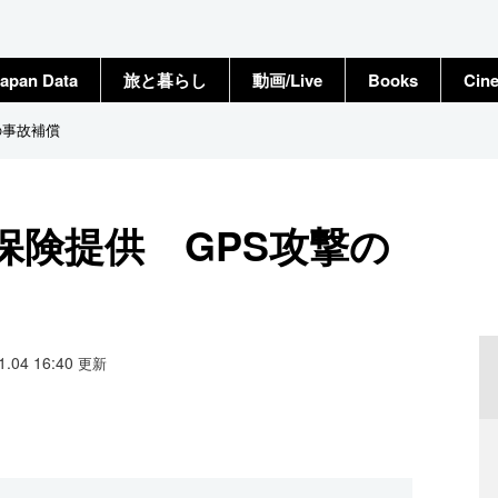
apan Data
旅と暮らし
動画/Live
Books
Cin
の事故補償
保険提供 GPS攻撃の
11.04 16:40
更新