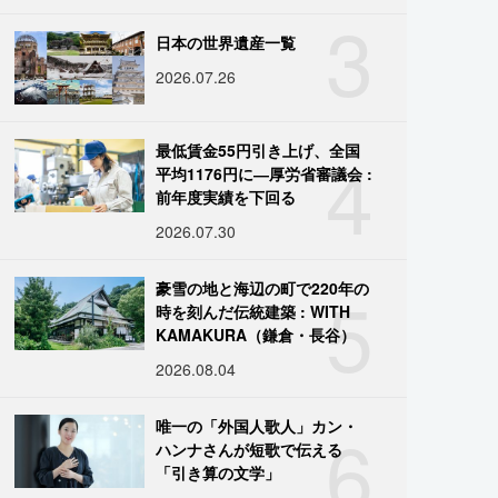
3
日本の世界遺産一覧
2026.07.26
4
最低賃金55円引き上げ、全国
平均1176円に―厚労省審議会 :
前年度実績を下回る
2026.07.30
5
豪雪の地と海辺の町で220年の
時を刻んだ伝統建築 : WITH
KAMAKURA（鎌倉・長谷）
2026.08.04
6
唯一の「外国人歌人」カン・
ハンナさんが短歌で伝える
「引き算の文学」