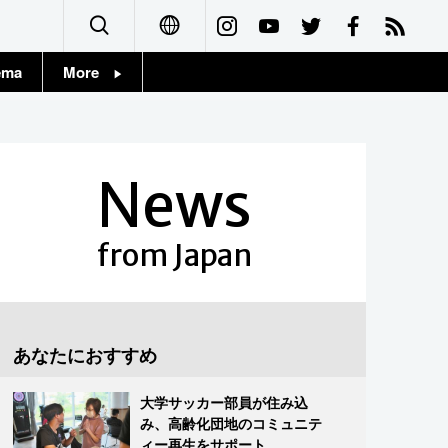
ema
More
English
Topics
简体字
Images
News
繁體字
People
Français
from Japan
東京
Español
お知らせ
العربية
あなたにおすすめ
Русский
大学サッカー部員が住み込
み、高齢化団地のコミュニテ
ィー再生をサポート