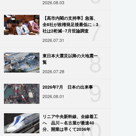
2026.08.03
7
【高市内閣の支持率】急落、
全8社が政権発足後最低に：3
社は2桁減─7月世論調査
2026.07.31
8
東日本大震災以降の大地震一
覧
2026.07.28
9
2026年7月 日本の出来事
2026.08.01
10
リニア中央新幹線、全線着工
へ 品川～名古屋が最速40
分、開業は早くて2036年