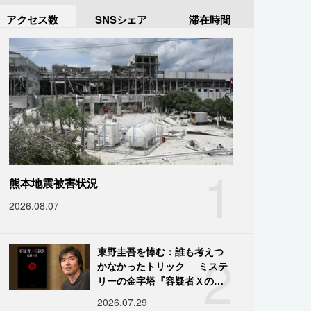
アクセス数
SNSシェア
滞在時間
1
熊本地震被害状況
2026.08.07
2
東野圭吾を悼む：誰も考えつ
かなかったトリック──ミステ
リーの金字塔『容疑者Ｘの献
身』の舞台裏
2026.07.29