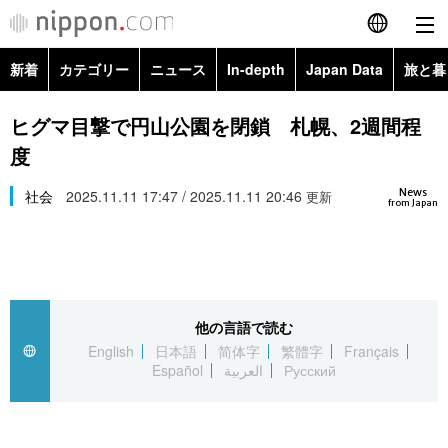
新着
カテゴリー
ニュース
In-depth
Japan Data
旅と暮
English
政治・外交
Topics
ヒグマ目撃で円山公園を閉鎖 札幌、2週間程
简体字
度
経済・ビジネス
Images
繁體字
カテゴリー
News
社会
2025.11.11 17:47 / 2025.11.11 20:46
更新
from Japan
国際・海外
People
Français
政治・外交
ニュース
社会
東京
Español
経済・ビジネス
トップ
In-depth
文化
お知らせ
العربية
他の言語で読む
English
日本語
简体字
繁體字
Français
国際
アーカイブ
Japan Data
科学・技術
Español
العربية
Русский
Русский
社会
旅と暮らし
暮らし