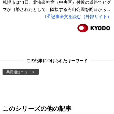
札幌市は11日、北海道神宮（中央区）付近の道路でヒグ
スポーツ・東京2020
文化
動画/Live
マが目撃されたとして、隣接する円山公園を同日から...
記事全文を読む（外部サイト）
科学・技術
Books
暮らし
Cinema
スポーツ・東京2020
Topics
この記事につけられたキーワード
Images
共同通信ニュース
People
東京
このシリーズの他の記事
お知らせ