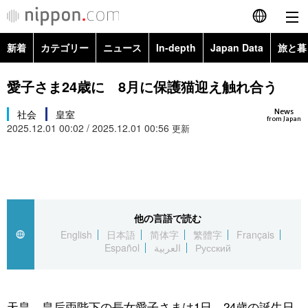
新着
カテゴリー
ニュース
In-depth
Japan Data
旅と暮
English
政治・外交
Topics
愛子さま24歳に 8月に保護猫迎え触れ合う
简体字
News
経済・ビジネス
社会
皇室
Images
繁體字
from Japan
2025.12.01 00:02 / 2025.12.01 00:56
更新
カテゴリー
国際・海外
People
Français
政治・外交
ニュース
社会
東京
Español
経済・ビジネス
トップ
In-depth
他の言語で読む
文化
お知らせ
العربية
English
日本語
简体字
繁體字
Français
Español
العربية
Русский
国際
アーカイブ
Japan Data
科学・技術
Русский
社会
旅と暮らし
暮らし
天皇、皇后両陛下の長女愛子さまは1日、24歳の誕生日