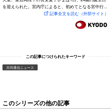
を迎えられた。宮内庁によると、初めてとなる宮中行...
スポーツ・東京2020
文化
動画/Live
記事全文を読む（外部サイト）
科学・技術
Books
暮らし
Cinema
スポーツ・東京2020
Topics
この記事につけられたキーワード
Images
共同通信ニュース
People
東京
このシリーズの他の記事
お知らせ