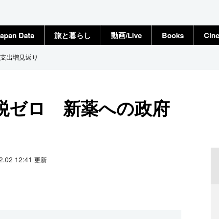
apan Data
旅と暮らし
動画/Live
Books
Cin
支出増見返り
税ゼロ 新薬への政府
12.02 12:41
更新