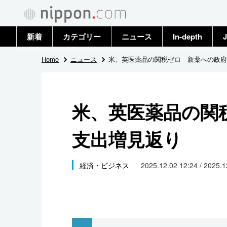
新着
カテゴリー
ニュース
In-depth
J
政治・外交
トップ
Home
ニュース
米、英医薬品の関税ゼロ 新薬への政府
経済・ビジネス
アーカイブ
米、英医薬品の関
国際
支出増見返り
社会
文化
経済・ビジネス
2025.12.02 12:24 / 2025.
科学・技術
暮らし