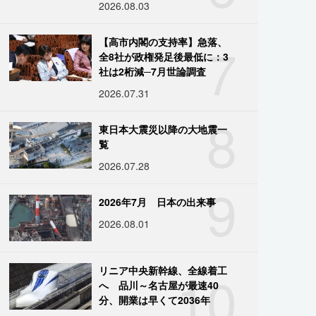
2026.08.03
7
【高市内閣の支持率】急落、
全8社が政権発足後最低に：3
社は2桁減─7月世論調査
2026.07.31
8
東日本大震災以降の大地震一
覧
2026.07.28
9
2026年7月 日本の出来事
2026.08.01
10
リニア中央新幹線、全線着工
へ 品川～名古屋が最速40
分、開業は早くて2036年