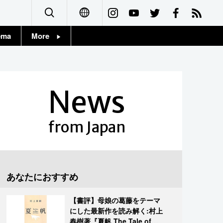
ema
More
English
Topics
简体字
Images
News
繁體字
People
Français
from Japan
東京
Español
お知らせ
العربية
あなたにおすすめ
Русский
【書評】母娘の葛藤をテーマ
にした最新作を読み解く:村上
春樹著『夏帆 The Tale of