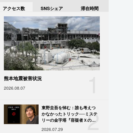
アクセス数
SNSシェア
滞在時間
1
熊本地震被害状況
2026.08.07
2
東野圭吾を悼む：誰も考えつ
かなかったトリック──ミステ
リーの金字塔『容疑者Ｘの献
身』の舞台裏
2026.07.29