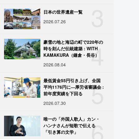
3
日本の世界遺産一覧
2026.07.26
4
豪雪の地と海辺の町で220年の
時を刻んだ伝統建築 : WITH
KAMAKURA（鎌倉・長谷）
2026.08.04
5
最低賃金55円引き上げ、全国
平均1176円に―厚労省審議会 :
前年度実績を下回る
2026.07.30
6
唯一の「外国人歌人」カン・
ハンナさんが短歌で伝える
「引き算の文学」