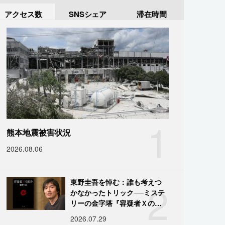
アクセス数
SNSシェア
滞在時間
1
熊本地震被害状況
2026.08.06
2
東野圭吾を悼む：誰も考えつ
かなかったトリック──ミステ
リーの金字塔『容疑者Ｘの献
身』の舞台裏
2026.07.29