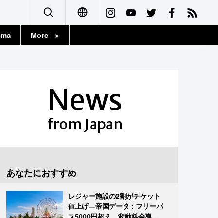
ema
More
English
Topics
简体字
Images
News
繁體字
People
Français
from Japan
東京
Español
お知らせ
العربية
あなたにおすすめ
Русский
レジャー施設の2割がチケット
値上げ―帝国データ : フリーパ
ス5000円超え、変動料金導入