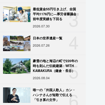
3
最低賃金55円引き上げ、全国
平均1176円に―厚労省審議会 :
前年度実績を下回る
2026.07.30
4
日本の世界遺産一覧
2026.07.26
5
豪雪の地と海辺の町で220年の
時を刻んだ伝統建築 : WITH
KAMAKURA（鎌倉・長谷）
2026.08.04
6
唯一の「外国人歌人」カン・
ハンナさんが短歌で伝える
「引き算の文学」