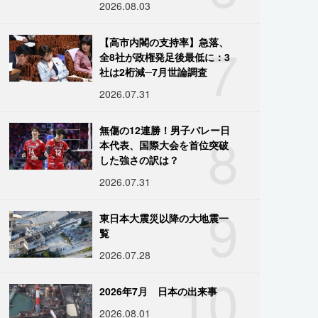
2026.08.03
7
【高市内閣の支持率】急落、
全8社が政権発足後最低に：3
社は2桁減─7月世論調査
2026.07.31
8
無傷の12連勝！男子バレー日
本代表、国際大会を首位突破
した強さの訳は？
2026.07.31
9
東日本大震災以降の大地震一
覧
2026.07.28
10
2026年7月 日本の出来事
2026.08.01