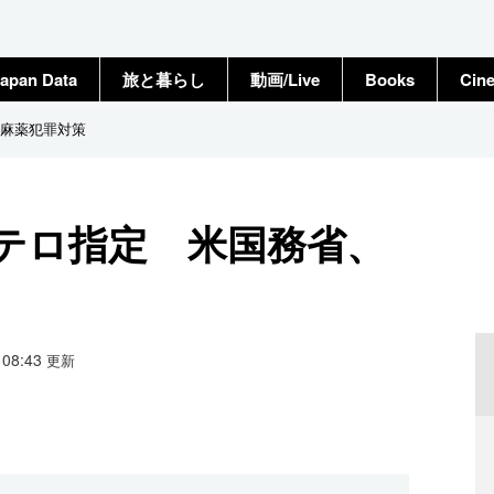
apan Data
旅と暮らし
動画/Live
Books
Cin
麻薬犯罪対策
テロ指定 米国務省、
7 08:43
更新