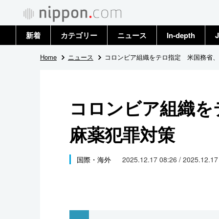
新着
カテゴリー
ニュース
In-depth
J
政治・外交
トップ
Home
ニュース
コロンビア組織をテロ指定 米国務省、
経済・ビジネス
アーカイブ
コロンビア組織を
国際
麻薬犯罪対策
社会
文化
国際・海外
2025.12.17 08:26 / 2025.12.1
科学・技術
暮らし