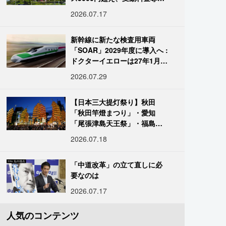
進む
2026.07.17
新幹線に新たな検査用車両
「SOAR」2029年度に導入へ :
ドクターイエローは27年1月に
引退
2026.07.29
【日本三大提灯祭り】秋田
「秋田竿燈まつり」・愛知
「尾張津島天王祭」・福島
「二本松の提灯祭り」:おびた
2026.07.18
だしい灯火が夜空を照らす光
の祭典
「中道改革」の立て直しに必
要なのは
2026.07.17
人気のコンテンツ