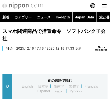
新着
カテゴリー
ニュース
In-depth
Japan Data
旅と暮
English
政治・外交
Topics
スマホ関連商品で措置命令 ソフトバンク子会
简体字
社
経済・ビジネス
Images
繁體字
カテゴリー
News
社会
2025.12.18 17:16 / 2025.12.18 17:33
更新
from Japan
国際・海外
People
Français
政治・外交
ニュース
社会
東京
Español
経済・ビジネス
トップ
In-depth
文化
お知らせ
العربية
他の言語で読む
English
日本語
简体字
繁體字
Français
国際
アーカイブ
Japan Data
科学・技術
Español
العربية
Русский
Русский
社会
旅と暮らし
暮らし