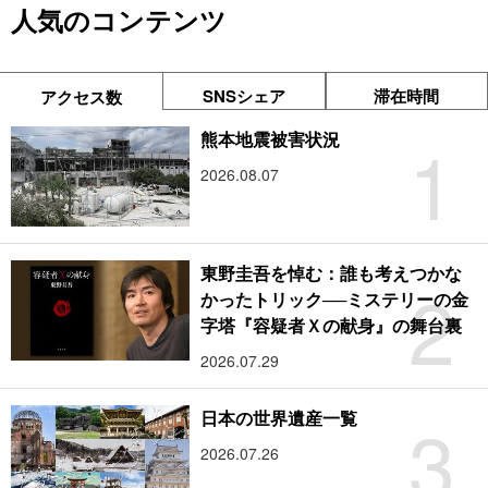
人気のコンテンツ
SNSシェア
滞在時間
アクセス数
1
熊本地震被害状況
2026.08.07
東野圭吾を悼む：誰も考えつかな
2
かったトリック──ミステリーの金
字塔『容疑者Ｘの献身』の舞台裏
2026.07.29
3
日本の世界遺産一覧
2026.07.26