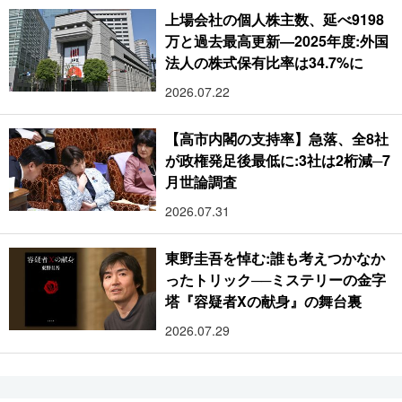
上場会社の個人株主数、延べ9198
万と過去最高更新―2025年度:外国
法人の株式保有比率は34.7%に
2026.07.22
【高市内閣の支持率】急落、全8社
が政権発足後最低に:3社は2桁減─7
月世論調査
2026.07.31
東野圭吾を悼む:誰も考えつかなか
ったトリック──ミステリーの金字
塔『容疑者Xの献身』の舞台裏
2026.07.29