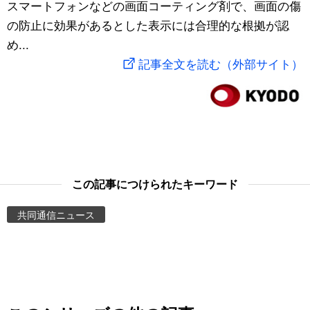
スマートフォンなどの画面コーティング剤で、画面の傷
スポーツ・東京2020
文化
動画/Live
の防止に効果があるとした表示には合理的な根拠が認
め...
科学・技術
Books
記事全文を読む（外部サイト）
暮らし
Cinema
スポーツ・東京2020
Topics
Images
この記事につけられたキーワード
共同通信ニュース
People
東京
お知らせ