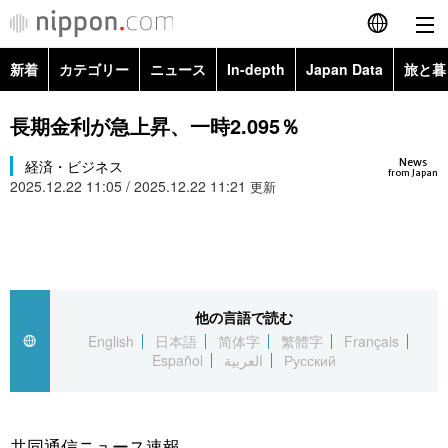
新着
カテゴリー
ニュース
In-depth
Japan Data
旅と暮
English
政治・外交
Topics
長期金利が急上昇、一時2.095％
简体字
News
経済・ビジネス
経済・ビジネス
Images
繁體字
from Japan
2025.12.22 11:05 / 2025.12.22 11:21
更新
カテゴリー
国際・海外
People
Français
政治・外交
ニュース
社会
東京
Español
経済・ビジネス
トップ
In-depth
他の言語で読む
文化
お知らせ
العربية
English
日本語
简体字
繁體字
Français
Español
العربية
Русский
国際
アーカイブ
Japan Data
科学・技術
Русский
社会
旅と暮らし
暮らし
共同通信ニュース速報