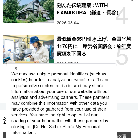
4
刻んだ伝統建築 : WITH
KAMAKURA（鎌倉・長谷）
2026.08.04
最低賃金55円引き上げ、全国平均
5
1176円に―厚労省審議会 : 前年度
実績を下回る
2026.07.30
もっと見る
注目のキーワード
共同通信ニュース
気象・災害
災害
自然災害