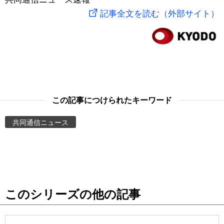
記事全文を読む（外部サイト）
スポーツ・東京2020
文化
動画/Live
科学・技術
Books
暮らし
Cinema
この記事につけられたキーワード
スポーツ・東京2020
Topics
共同通信ニュース
Images
People
東京
このシリーズの他の記事
お知らせ