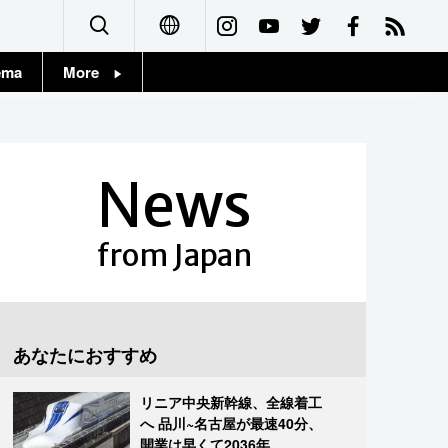
ema
More
English
Topics
简体字
Images
News
繁體字
People
Français
from Japan
東京
Español
お知らせ
العربية
あなたにおすすめ
Русский
リニア中央新幹線、全線着工
へ 品川~名古屋が最速40分、
開業は早くて2036年