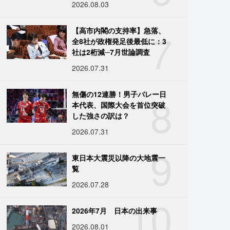
2026.08.03
7
【高市内閣の支持率】急落、
全8社が政権発足後最低に：3
社は2桁減─7月世論調査
2026.07.31
8
無傷の12連勝！男子バレー日
本代表、国際大会を首位突破
した強さの訳は？
2026.07.31
9
東日本大震災以降の大地震一
覧
2026.07.28
10
2026年7月 日本の出来事
2026.08.01