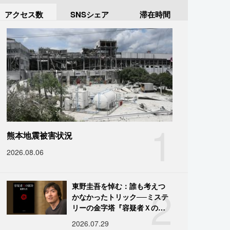
アクセス数
SNSシェア
滞在時間
1
熊本地震被害状況
2026.08.06
2
東野圭吾を悼む：誰も考えつ
かなかったトリック──ミステ
リーの金字塔『容疑者Ｘの献
身』の舞台裏
2026.07.29