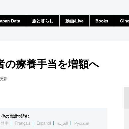
apan Data
旅と暮らし
動画/Live
Books
Cin
者の療養手当を増額へ
更新
他の言語で読む
繁體字
Français
Español
العربية
Русский