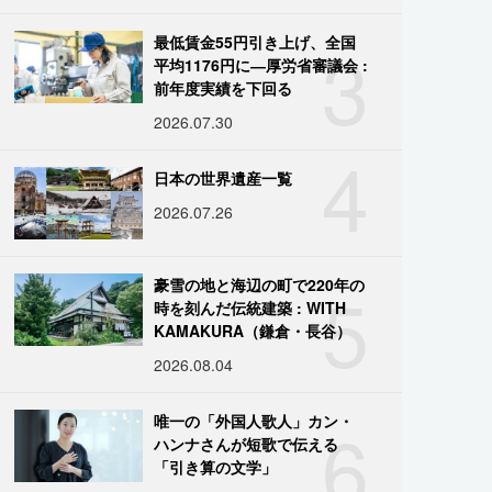
3
最低賃金55円引き上げ、全国
平均1176円に―厚労省審議会 :
前年度実績を下回る
2026.07.30
4
日本の世界遺産一覧
2026.07.26
5
豪雪の地と海辺の町で220年の
時を刻んだ伝統建築 : WITH
KAMAKURA（鎌倉・長谷）
2026.08.04
6
唯一の「外国人歌人」カン・
ハンナさんが短歌で伝える
「引き算の文学」