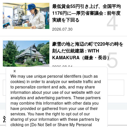
最低賃金55円引き上げ、全国平均
4
1176円に―厚労省審議会 : 前年度
実績を下回る
2026.07.30
豪雪の地と海辺の町で220年の時を
5
刻んだ伝統建築 : WITH
KAMAKURA（鎌倉・長谷）
2026.08.04
もっと見る
注目のキーワード