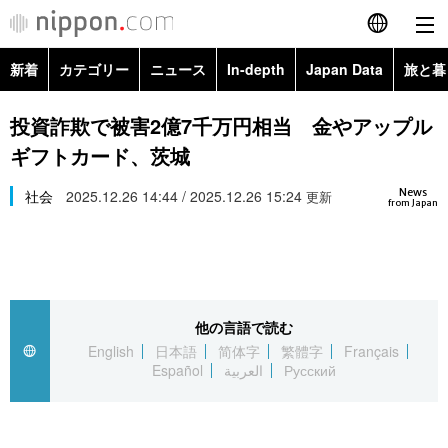
新着
カテゴリー
ニュース
In-depth
Japan Data
旅と暮
English
政治・外交
Topics
投資詐欺で被害2億7千万円相当 金やアップル
简体字
ギフトカード、茨城
経済・ビジネス
Images
繁體字
カテゴリー
News
社会
2025.12.26 14:44 / 2025.12.26 15:24
更新
from Japan
国際・海外
People
Français
政治・外交
ニュース
社会
東京
Español
経済・ビジネス
トップ
In-depth
文化
お知らせ
العربية
他の言語で読む
English
日本語
简体字
繁體字
Français
国際
アーカイブ
Japan Data
科学・技術
Español
العربية
Русский
Русский
社会
旅と暮らし
暮らし