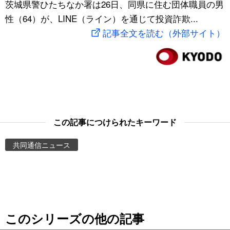
茨城県警ひたちなか署は26日、同県に住む団体職員の男
スポーツ・東京2020
文化
動画/Live
性（64）が、LINE（ライン）を通じて投資詐欺...
記事全文を読む（外部サイト）
科学・技術
Books
暮らし
Cinema
スポーツ・東京2020
Topics
この記事につけられたキーワード
Images
共同通信ニュース
People
東京
このシリーズの他の記事
お知らせ