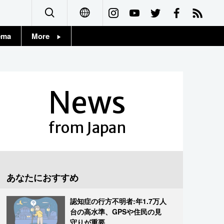
ema
More
English
Topics
简体字
Images
News
繁體字
People
Français
from Japan
東京
Español
お知らせ
العربية
あなたにおすすめ
Русский
認知症の行方不明者:年1.7万人
台の高水準、GPSや住民の見
守りが重要