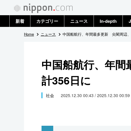
新着
カテゴリー
ニュース
In-depth
J
政治・外交
トップ
Home
ニュース
中国船航行、年間最多更新 尖閣周辺、計
経済・ビジネス
アーカイブ
中国船航行、年間
国際
計356日に
社会
文化
社会
2025.12.30 00:43 / 2025.12.30 00:59
科学・技術
暮らし