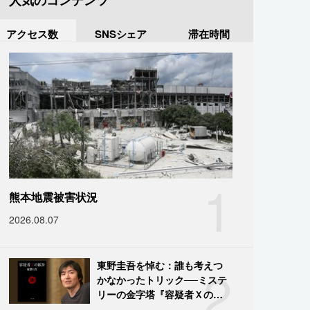
人気のコンテンツ
アクセス数
SNSシェア
滞在時間
1
熊本地震被害状況
2026.08.07
2
東野圭吾を悼む：誰も考えつ
かなかったトリック──ミステ
リーの金字塔『容疑者Ｘの献
身』の舞台裏