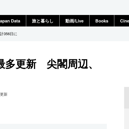
apan Data
旅と暮らし
動画/Live
Books
Cin
356日に
最多更新 尖閣周辺、
更新