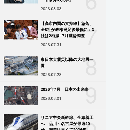
2026.08.03
7
【高市内閣の支持率】急落、
全8社が政権発足後最低に：3
社は2桁減─7月世論調査
2026.07.31
8
東日本大震災以降の大地震一
覧
2026.07.28
9
2026年7月 日本の出来事
2026.08.01
10
リニア中央新幹線、全線着工
へ 品川～名古屋が最速40
分、開業は早くて2036年