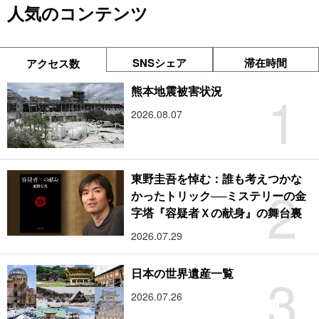
人気のコンテンツ
SNSシェア
滞在時間
アクセス数
1
熊本地震被害状況
2026.08.07
東野圭吾を悼む：誰も考えつかな
2
かったトリック──ミステリーの金
字塔『容疑者Ｘの献身』の舞台裏
2026.07.29
3
日本の世界遺産一覧
2026.07.26