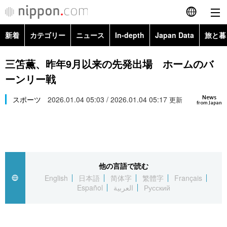
新着
カテゴリー
ニュース
In-depth
Japan Data
旅と暮
English
政治・外交
Topics
三笘薫、昨年9月以来の先発出場 ホームのバ
简体字
ーンリー戦
経済・ビジネス
Images
繁體字
カテゴリー
News
スポーツ
2026.01.04 05:03 / 2026.01.04 05:17
更新
from Japan
国際・海外
People
Français
政治・外交
ニュース
社会
東京
Español
経済・ビジネス
トップ
In-depth
文化
お知らせ
العربية
他の言語で読む
English
日本語
简体字
繁體字
Français
国際
アーカイブ
Japan Data
科学・技術
Español
العربية
Русский
Русский
社会
旅と暮らし
暮らし