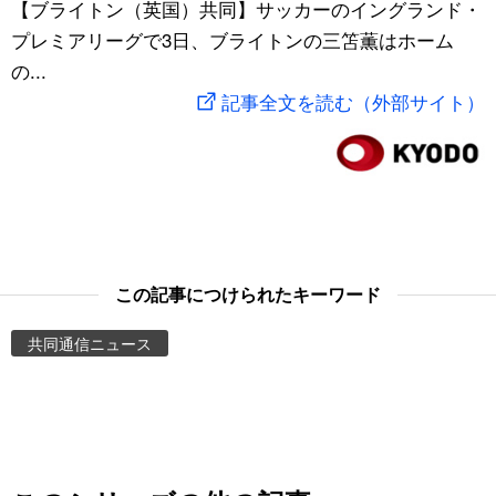
【ブライトン（英国）共同】サッカーのイングランド・
スポーツ・東京2020
文化
動画/Live
プレミアリーグで3日、ブライトンの三笘薫はホーム
の...
科学・技術
Books
記事全文を読む（外部サイト）
暮らし
Cinema
スポーツ・東京2020
Topics
Images
この記事につけられたキーワード
共同通信ニュース
People
東京
お知らせ