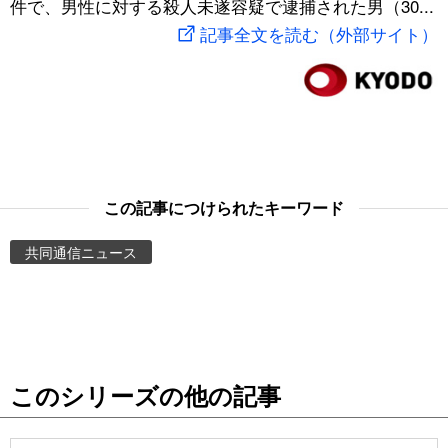
件で、男性に対する殺人未遂容疑で逮捕された男（30...
スポーツ・東京2020
文化
動画/Live
記事全文を読む（外部サイト）
科学・技術
Books
暮らし
Cinema
スポーツ・東京2020
Topics
この記事につけられたキーワード
共同通信ニュース
Images
People
東京
このシリーズの他の記事
お知らせ