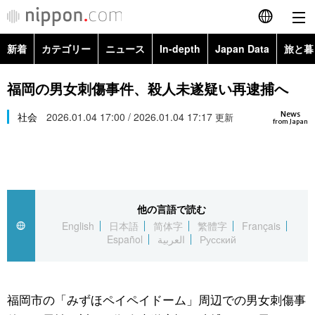
新着
カテゴリー
ニュース
In-depth
Japan Data
旅と暮
English
政治・外交
Topics
福岡の男女刺傷事件、殺人未遂疑い再逮捕へ
简体字
News
経済・ビジネス
社会
2026.01.04 17:00 / 2026.01.04 17:17
Images
更新
繁體字
from Japan
カテゴリー
国際・海外
People
Français
政治・外交
ニュース
社会
東京
Español
他の言語で読む
経済・ビジネス
トップ
In-depth
文化
お知らせ
English
日本語
简体字
繁體字
Français
العربية
Español
العربية
Русский
国際
アーカイブ
Japan Data
科学・技術
Русский
社会
旅と暮らし
暮らし
福岡市の「みずほペイペイドーム」周辺での男女刺傷事