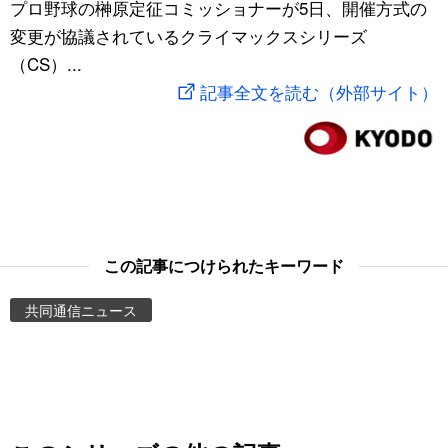
プロ野球の榊原定征コミッショナーが5日、開催方式の
スポーツ・東京2020
文化
動画/Live
変更が協議されているクライマックスシリーズ
（CS）...
科学・技術
Books
記事全文を読む（外部サイト）
暮らし
Cinema
スポーツ・東京2020
Topics
Images
この記事につけられたキーワード
共同通信ニュース
People
東京
お知らせ