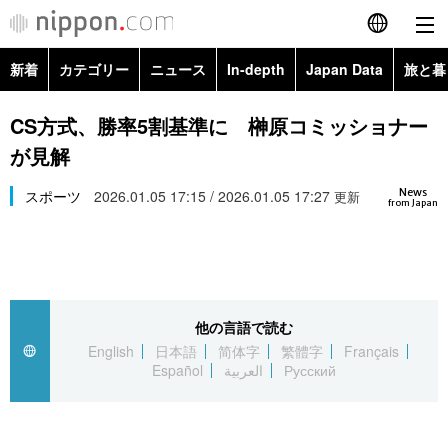
新着
カテゴリー
ニュース
In-depth
Japan Data
旅と暮
English
政治・外交
Topics
CS方式、勝率5割基準に 榊原コミッショナー
简体字
が見解
経済・ビジネス
Images
繁體字
カテゴリー
News
スポーツ
2026.01.05 17:15 / 2026.01.05 17:27
更新
from Japan
国際・海外
People
Français
政治・外交
ニュース
社会
東京
Español
経済・ビジネス
トップ
In-depth
文化
お知らせ
العربية
他の言語で読む
English
日本語
简体字
繁體字
Français
国際
アーカイブ
Japan Data
科学・技術
Español
العربية
Русский
Русский
社会
旅と暮らし
暮らし