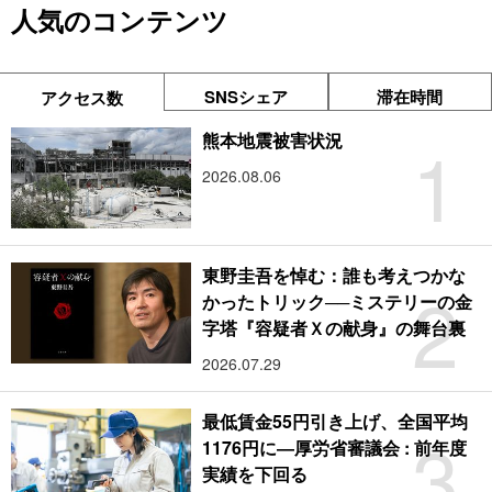
人気のコンテンツ
SNSシェア
滞在時間
アクセス数
1
熊本地震被害状況
2026.08.06
東野圭吾を悼む：誰も考えつかな
2
かったトリック──ミステリーの金
字塔『容疑者Ｘの献身』の舞台裏
2026.07.29
最低賃金55円引き上げ、全国平均
3
1176円に―厚労省審議会 : 前年度
実績を下回る