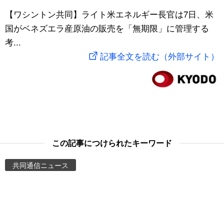
スポーツ・東京2020
【ワシントン共同】ライト米エネルギー長官は7日、米
文化
動画/Live
国がベネズエラ産原油の販売を「無期限」に管理する
考...
科学・技術
Books
記事全文を読む（外部サイト）
暮らし
Cinema
スポーツ・東京2020
Topics
Images
この記事につけられたキーワード
People
共同通信ニュース
東京
お知らせ