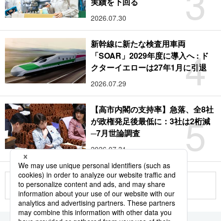
3
実績を下回る
2026.07.30
新幹線に新たな検査用車両
4
「SOAR」2029年度に導入へ : ド
クターイエローは27年1月に引退
2026.07.29
【高市内閣の支持率】急落、全8社
5
が政権発足後最低に：3社は2桁減
─7月世論調査
2026.07.31
もっと見る