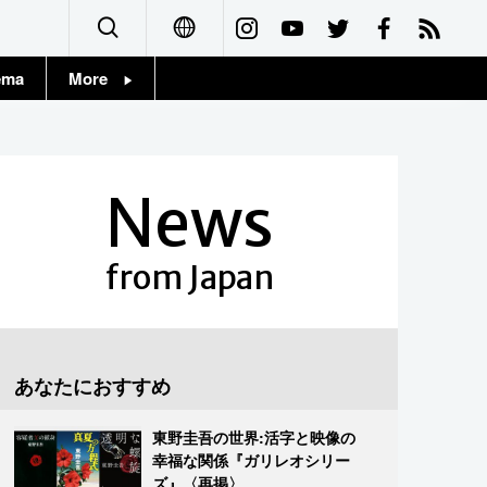
ema
More
English
Topics
简体字
Images
News
繁體字
People
Français
from Japan
東京
Español
お知らせ
العربية
あなたにおすすめ
Русский
東野圭吾の世界:活字と映像の
幸福な関係『ガリレオシリー
ズ』〈再掲〉