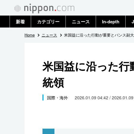
新着
カテゴリー
ニュース
In-depth
J
政治・外交
トップ
Home
ニュース
米国益に沿った行動が重要とバンス副大
経済・ビジネス
アーカイブ
米国益に沿った行
国際
統領
社会
文化
国際・海外
2026.01.09 04:42 / 2026.01.0
科学・技術
暮らし