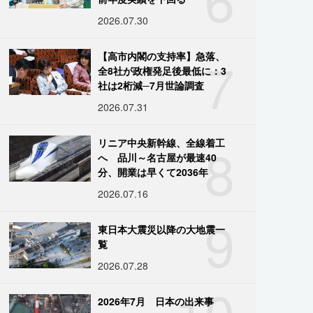
2026.07.30
7
【高市内閣の支持率】急落、
全8社が政権発足後最低に：3
社は2桁減─7月世論調査
2026.07.31
8
リニア中央新幹線、全線着工
へ 品川～名古屋が最速40
分、開業は早くて2036年
2026.07.16
9
東日本大震災以降の大地震一
覧
2026.07.28
10
2026年7月 日本の出来事