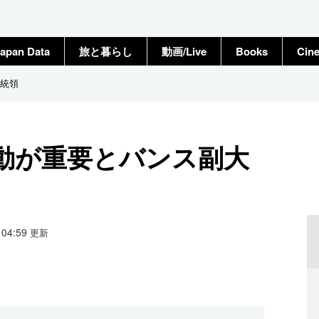
apan Data
旅と暮らし
動画/Live
Books
Cin
統領
動が重要とバンス副大
9 04:59
更新