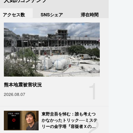
人気のコンテンツ
アクセス数
SNSシェア
滞在時間
1
熊本地震被害状況
2026.08.07
2
東野圭吾を悼む：誰も考えつ
かなかったトリック──ミステ
リーの金字塔『容疑者Ｘの献
身』の舞台裏