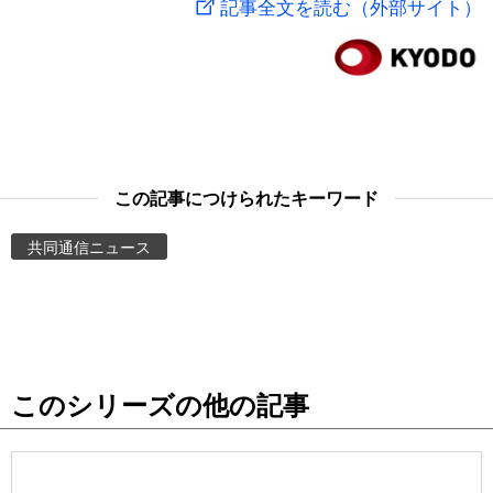
記事全文を読む（外部サイト）
スポーツ・東京2020
文化
動画/Live
科学・技術
Books
暮らし
Cinema
この記事につけられたキーワード
スポーツ・東京2020
Topics
共同通信ニュース
Images
People
このシリーズの他の記事
東京
お知らせ