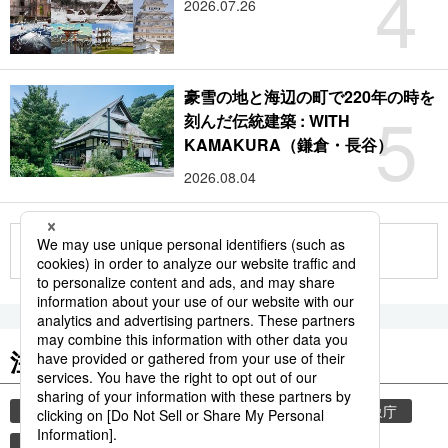
4
2026.07.26
豪雪の地と海辺の町で220年の時を
5
刻んだ伝統建築 : WITH
KAMAKURA（鎌倉・長谷）
2026.08.04
もっと見る
注目のキーワード
共同通信ニュース
和食
気象・災害
気象庁
津波
災害
地震
熊本
熊本地震