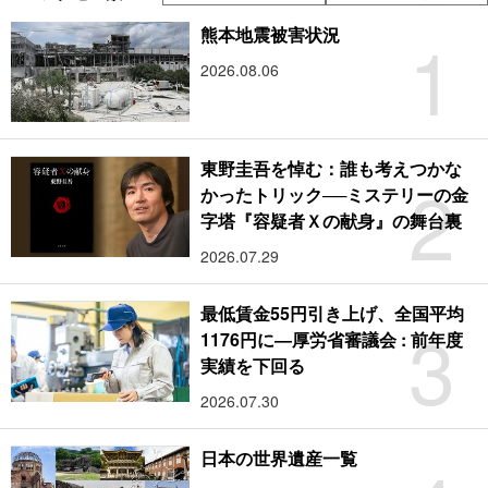
1
熊本地震被害状況
2026.08.06
東野圭吾を悼む：誰も考えつかな
2
かったトリック──ミステリーの金
字塔『容疑者Ｘの献身』の舞台裏
2026.07.29
最低賃金55円引き上げ、全国平均
3
1176円に―厚労省審議会 : 前年度
実績を下回る
2026.07.30
日本の世界遺産一覧