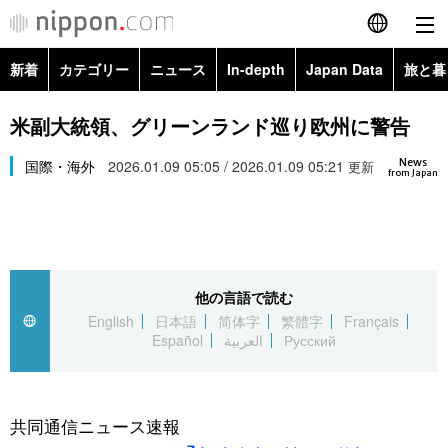
新着
カテゴリー
ニュース
In-depth
Japan Data
旅と暮
English
政治・外交
Topics
米副大統領、グリーンランド巡り欧州に警告
简体字
News
経済・ビジネス
国際・海外
2026.01.09 05:05 / 2026.01.09 05:21
Images
更新
繁體字
from Japan
カテゴリー
国際・海外
People
Français
政治・外交
ニュース
社会
東京
Español
他の言語で読む
経済・ビジネス
トップ
In-depth
文化
お知らせ
English
日本語
简体字
繁體字
Français
العربية
Español
العربية
Русский
国際
アーカイブ
Japan Data
科学・技術
Русский
社会
旅と暮らし
暮らし
共同通信ニュース速報