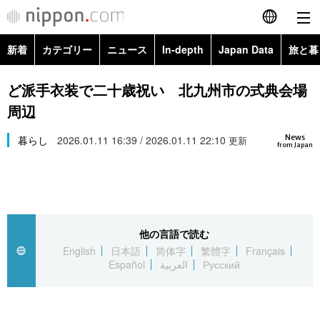
新着
カテゴリー
ニュース
In-depth
Japan Data
旅と暮
English
政治・外交
Topics
ど派手衣装で二十歳祝い 北九州市の式典会場
简体字
周辺
経済・ビジネス
Images
繁體字
カテゴリー
News
暮らし
2026.01.11 16:39 / 2026.01.11 22:10
更新
from Japan
国際・海外
People
Français
政治・外交
ニュース
社会
東京
Español
経済・ビジネス
トップ
In-depth
文化
お知らせ
العربية
他の言語で読む
English
日本語
简体字
繁體字
Français
国際
アーカイブ
Japan Data
科学・技術
Español
العربية
Русский
Русский
社会
旅と暮らし
暮らし