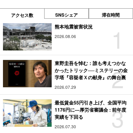
SNSシェア
滞在時間
アクセス数
1
熊本地震被害状況
2026.08.06
東野圭吾を悼む：誰も考えつかな
2
かったトリック──ミステリーの金
字塔『容疑者Ｘの献身』の舞台裏
2026.07.29
最低賃金55円引き上げ、全国平均
3
1176円に―厚労省審議会 : 前年度
実績を下回る
2026.07.30