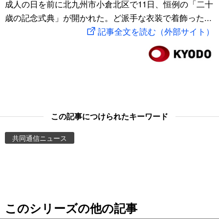
成人の日を前に北九州市小倉北区で11日、恒例の「二十
スポーツ・東京2020
文化
動画/Live
歳の記念式典」が開かれた。ど派手な衣装で着飾った...
記事全文を読む（外部サイト）
科学・技術
Books
暮らし
Cinema
スポーツ・東京2020
Topics
この記事につけられたキーワード
Images
共同通信ニュース
People
東京
このシリーズの他の記事
お知らせ