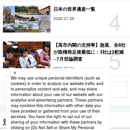
4
日本の世界遺産一覧
2026.07.26
【高市内閣の支持率】急落、全8社
5
が政権発足後最低に：3社は2桁減
─7月世論調査
2026.07.31
もっと見る
注目のキーワード