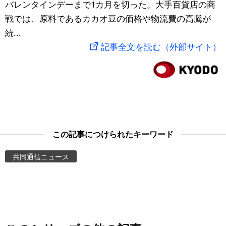
バレンタインデーまで1カ月を切った。大手百貨店の商
スポーツ・東京2020
文化
動画/Live
戦では、原料であるカカオ豆の価格や物流費の高騰が
続...
科学・技術
Books
記事全文を読む（外部サイト）
暮らし
Cinema
スポーツ・東京2020
Topics
Images
この記事につけられたキーワード
共同通信ニュース
People
東京
お知らせ