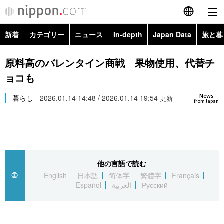
新着
カテゴリー
ニュース
In-depth
Japan Data
旅と暮
English
政治・外交
Topics
原料高のバレンタイン商戦 果物使用、代替チ
简体字
ョコも
経済・ビジネス
Images
繁體字
カテゴリー
News
暮らし
2026.01.14 14:48 / 2026.01.14 19:54
更新
from Japan
国際・海外
People
Français
政治・外交
ニュース
社会
東京
Español
経済・ビジネス
トップ
In-depth
文化
お知らせ
العربية
他の言語で読む
English
日本語
简体字
繁體字
Français
国際
アーカイブ
Japan Data
科学・技術
Español
العربية
Русский
Русский
社会
旅と暮らし
暮らし