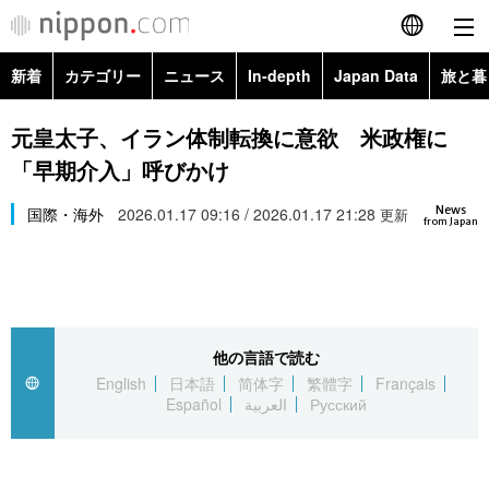
新着
カテゴリー
ニュース
In-depth
Japan Data
旅と暮
English
政治・外交
Topics
元皇太子、イラン体制転換に意欲 米政権に
简体字
「早期介入」呼びかけ
経済・ビジネス
Images
繁體字
カテゴリー
News
国際・海外
2026.01.17 09:16 / 2026.01.17 21:28
更新
from Japan
国際・海外
People
Français
政治・外交
ニュース
社会
東京
Español
経済・ビジネス
トップ
In-depth
文化
お知らせ
العربية
他の言語で読む
English
日本語
简体字
繁體字
Français
国際
アーカイブ
Japan Data
科学・技術
Español
العربية
Русский
Русский
社会
旅と暮らし
暮らし