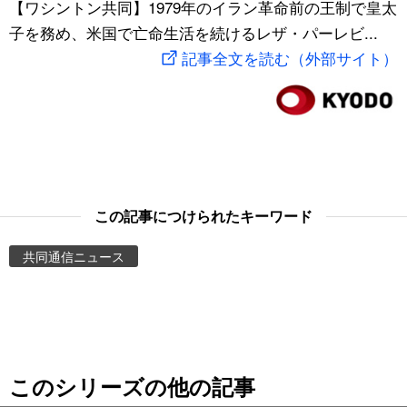
【ワシントン共同】1979年のイラン革命前の王制で皇太
スポーツ・東京2020
文化
動画/Live
子を務め、米国で亡命生活を続けるレザ・パーレビ...
記事全文を読む（外部サイト）
科学・技術
Books
暮らし
Cinema
スポーツ・東京2020
Topics
この記事につけられたキーワード
Images
共同通信ニュース
People
東京
このシリーズの他の記事
お知らせ