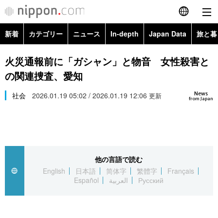
新着
カテゴリー
ニュース
In-depth
Japan Data
旅と暮
English
政治・外交
Topics
火災通報前に「ガシャン」と物音 女性殺害と
简体字
の関連捜査、愛知
経済・ビジネス
Images
繁體字
カテゴリー
News
社会
2026.01.19 05:02 / 2026.01.19 12:06
更新
from Japan
国際・海外
People
Français
政治・外交
ニュース
社会
東京
Español
経済・ビジネス
トップ
In-depth
文化
お知らせ
العربية
他の言語で読む
English
日本語
简体字
繁體字
Français
国際
アーカイブ
Japan Data
科学・技術
Español
العربية
Русский
Русский
社会
旅と暮らし
暮らし