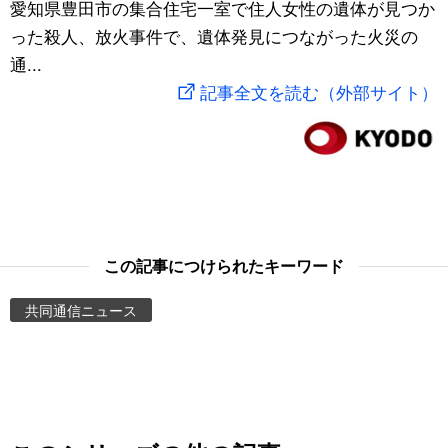
愛知県豊田市の集合住宅一室で住人女性の遺体が見つか
スポーツ・東京2020
文化
動画/Live
った殺人、放火事件で、遺体発見につながった火災の
通...
科学・技術
Books
記事全文を読む（外部サイト）
暮らし
Cinema
スポーツ・東京2020
Topics
Images
この記事につけられたキーワード
共同通信ニュース
People
東京
お知らせ