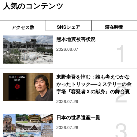
人気のコンテンツ
SNSシェア
滞在時間
アクセス数
1
熊本地震被害状況
2026.08.07
東野圭吾を悼む：誰も考えつかな
2
かったトリック──ミステリーの金
字塔『容疑者Ｘの献身』の舞台裏
2026.07.29
3
日本の世界遺産一覧
2026.07.26