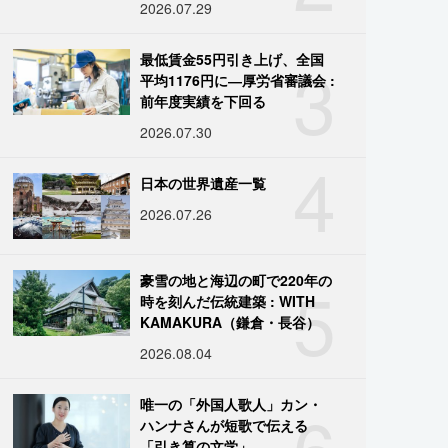
2026.07.29
3
最低賃金55円引き上げ、全国
平均1176円に―厚労省審議会 :
前年度実績を下回る
2026.07.30
4
日本の世界遺産一覧
2026.07.26
5
豪雪の地と海辺の町で220年の
時を刻んだ伝統建築 : WITH
KAMAKURA（鎌倉・長谷）
2026.08.04
6
唯一の「外国人歌人」カン・
ハンナさんが短歌で伝える
「引き算の文学」