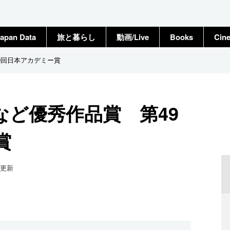
apan Data
旅と暮らし
動画/Live
Books
Cin
9回日本アカデミー賞
など優秀作品賞 第49
賞
更新