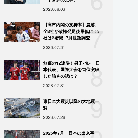
2026.08.03
7
【高市内閣の支持率】急落、
全8社が政権発足後最低に：3
社は2桁減─7月世論調査
2026.07.31
8
無傷の12連勝！男子バレー日
本代表、国際大会を首位突破
した強さの訳は？
2026.07.31
9
東日本大震災以降の大地震一
覧
2026.07.28
10
2026年7月 日本の出来事