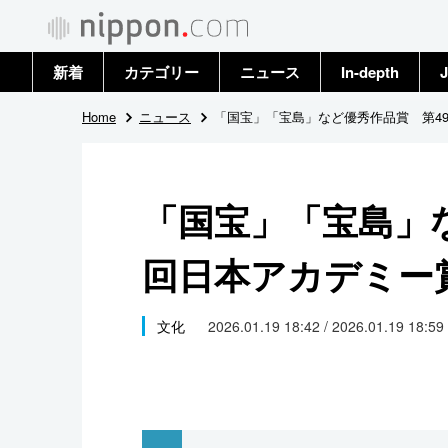
新着
カテゴリー
ニュース
In-depth
J
政治・外交
トップ
Home
ニュース
「国宝」「宝島」など優秀作品賞 第4
経済・ビジネス
アーカイブ
「国宝」「宝島」
国際
回日本アカデミー
社会
文化
文化
2026.01.19 18:42 / 2026.01.19 18:59
科学・技術
暮らし