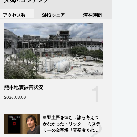
人気のコンテンツ
アクセス数
SNSシェア
滞在時間
1
熊本地震被害状況
2026.08.06
2
東野圭吾を悼む：誰も考えつ
かなかったトリック──ミステ
リーの金字塔『容疑者Ｘの献
身』の舞台裏