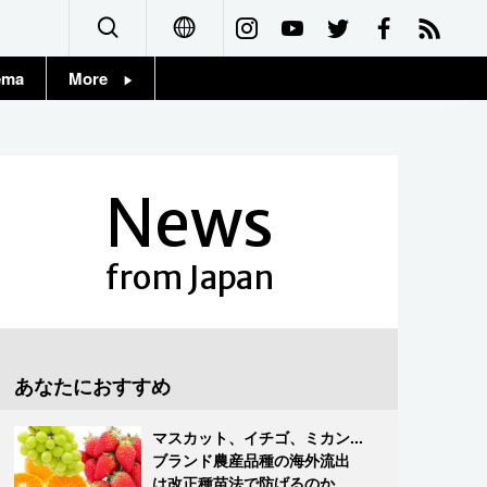
ema
More
English
Topics
简体字
Images
News
繁體字
People
Français
from Japan
東京
Español
お知らせ
العربية
あなたにおすすめ
Русский
マスカット、イチゴ、ミカン...
ブランド農産品種の海外流出
は改正種苗法で防げるのか