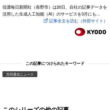
スポーツ・東京2020
信濃毎日新聞社（長野市）は20日、自社の記事データを
文化
動画/Live
活用した生成人工知能（AI）のサービスを3月にも...
記事全文を読む（外部サイト）
科学・技術
Books
暮らし
Cinema
スポーツ・東京2020
Topics
Images
この記事につけられたキーワード
共同通信ニュース
People
東京
お知らせ
このシリーズの他の記事