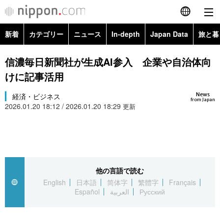
新着
カテゴリー
ニュース
In-depth
Japan Data
旅と暮
English
政治・外交
Topics
信濃毎日新聞社が生成AI参入 企業や自治体向
简体字
けに記事活用
経済・ビジネス
Images
繁體字
カテゴリー
News
経済・ビジネス
from Japan
2026.01.20 18:12 / 2026.01.20 18:29
国際・海外
更新
People
Français
政治・外交
ニュース
社会
東京
Español
経済・ビジネス
トップ
In-depth
文化
お知らせ
العربية
他の言語で読む
国際
アーカイブ
Japan Data
科学・技術
English
日本語
简体字
繁體字
Français
Русский
Español
العربية
Русский
社会
旅と暮らし
暮らし