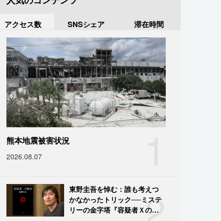
人気のコンテンツ
アクセス数
SNSシェア
滞在時間
1
熊本地震被害状況
2026.08.07
2
東野圭吾を悼む：誰も考えつ
かなかったトリック──ミステ
リーの金字塔『容疑者Ｘの献
身』の舞台裏