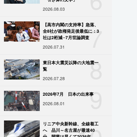
2026.08.03
7
【高市内閣の支持率】急落、
全8社が政権発足後最低に：3
社は2桁減─7月世論調査
2026.07.31
8
東日本大震災以降の大地震一
覧
2026.07.28
9
2026年7月 日本の出来事
2026.08.01
10
リニア中央新幹線、全線着工
へ 品川～名古屋が最速40
分、開業は早くて2036年