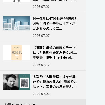
国データ
2026.07.20
同一住所に4700社超が登記!? :
月数千円で一等地にオフィス
があるかのように...
2026.07.27
【書評】母娘の葛藤をテーマ
にした最新作を読み解く:村上
春樹著『夏帆 The Tale of
KAHO』
2026.07.17
太宰治『人間失格』はなぜ海
外でも読まれるのか:韓国で大
ヒット、若者の共感を呼ぶ
「道化」の心理
2026.07.22