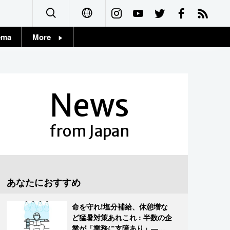
ema
More
English
Topics
简体字
Images
News
繁體字
People
Français
from Japan
東京
Español
お知らせ
العربية
あなたにおすすめ
Русский
命を守れ!塩分補給、休憩増な
ど猛暑対策あれこれ : 半数の企
業が「業務に支障あり」―帝