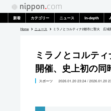
新着
カテゴリー
ニュース
In-depth
J
政治・外交
トップ
Home
ニュース
ミラノとコルティナ2都市に聖火 広域
経済・ビジネス
アーカイブ
ミラノとコルティ
国際
開催、史上初の同
社会
文化
スポーツ
2026.01.20 23:24 / 2026.01.20 
科学・技術
暮らし