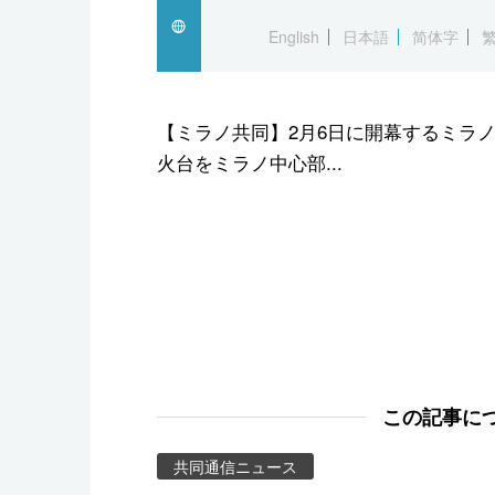
スポーツ・東京2020
English
日本語
简体字
【ミラノ共同】2月6日に開幕するミラ
火台をミラノ中心部...
この記事に
共同通信ニュース