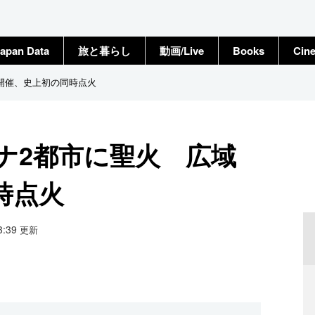
apan Data
旅と暮らし
動画/Live
Books
Cin
開催、史上初の同時点火
ナ2都市に聖火 広域
時点火
23:39
更新