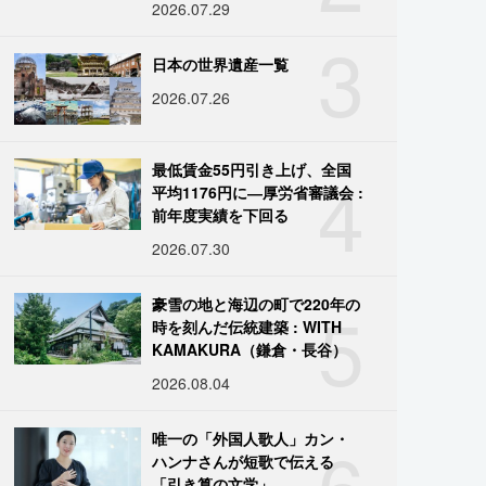
2026.07.29
3
日本の世界遺産一覧
2026.07.26
4
最低賃金55円引き上げ、全国
平均1176円に―厚労省審議会 :
前年度実績を下回る
2026.07.30
5
豪雪の地と海辺の町で220年の
時を刻んだ伝統建築 : WITH
KAMAKURA（鎌倉・長谷）
2026.08.04
6
唯一の「外国人歌人」カン・
ハンナさんが短歌で伝える
「引き算の文学」