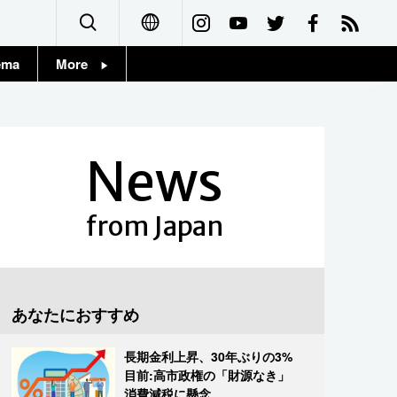
ema
More
English
Topics
简体字
Images
News
繁體字
People
Français
from Japan
東京
Español
お知らせ
العربية
あなたにおすすめ
Русский
長期金利上昇、30年ぶりの3%
目前:高市政権の「財源なき」
消費減税に懸念