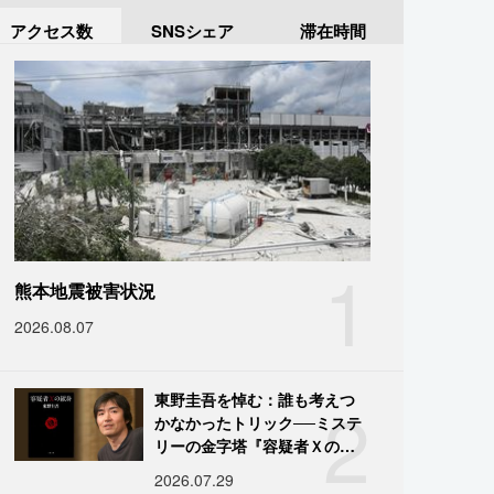
アクセス数
SNSシェア
滞在時間
1
熊本地震被害状況
2026.08.07
2
東野圭吾を悼む：誰も考えつ
かなかったトリック──ミステ
リーの金字塔『容疑者Ｘの献
身』の舞台裏
2026.07.29