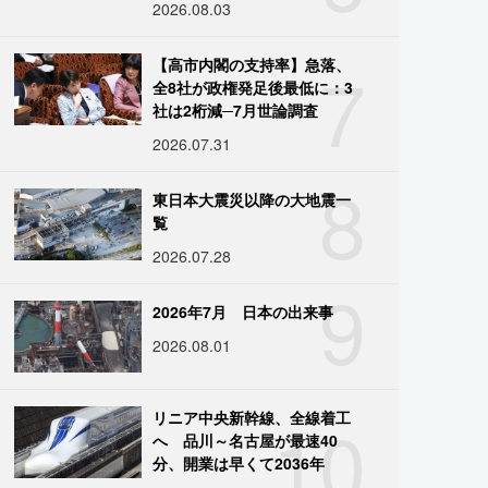
2026.08.03
7
【高市内閣の支持率】急落、
全8社が政権発足後最低に：3
社は2桁減─7月世論調査
2026.07.31
8
東日本大震災以降の大地震一
覧
2026.07.28
9
2026年7月 日本の出来事
2026.08.01
10
リニア中央新幹線、全線着工
へ 品川～名古屋が最速40
分、開業は早くて2036年