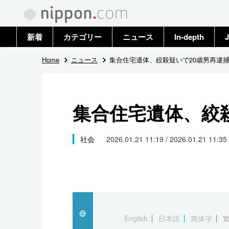
新着
カテゴリー
ニュース
In-depth
J
政治・外交
トップ
Home
ニュース
集合住宅遺体、絞殺疑いで20歳男再逮
経済・ビジネス
アーカイブ
集合住宅遺体、絞
国際
社会
社会
2026.01.21 11:19 / 2026.01.21 11:35
文化
科学・技術
暮らし
English
日本語
简体字