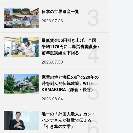
3
日本の世界遺産一覧
2026.07.26
4
最低賃金55円引き上げ、全国
平均1176円に―厚労省審議会 :
前年度実績を下回る
2026.07.30
5
豪雪の地と海辺の町で220年の
時を刻んだ伝統建築 : WITH
KAMAKURA（鎌倉・長谷）
2026.08.04
6
唯一の「外国人歌人」カン・
ハンナさんが短歌で伝える
「引き算の文学」