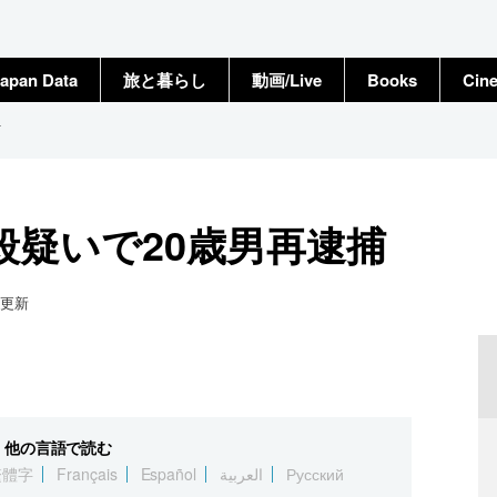
apan Data
旅と暮らし
動画/Live
Books
Cin
捕
殺疑いで20歳男再逮捕
更新
他の言語で読む
繁體字
Français
Español
العربية
Русский