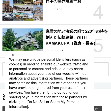
4
日本の世界遺産一覧
2026.07.26
豪雪の地と海辺の町で220年の時を
5
刻んだ伝統建築 : WITH
KAMAKURA（鎌倉・長谷）
2026.08.04
もっと見る
注目のキーワード
共同通信ニュース
気象・災害
災害
気象庁