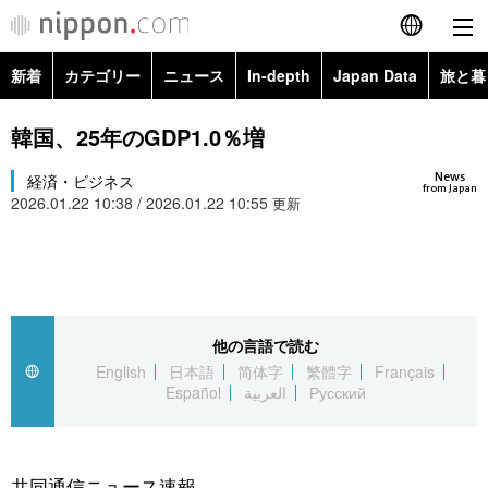
新着
カテゴリー
ニュース
In-depth
Japan Data
旅と暮
English
政治・外交
Topics
韓国、25年のGDP1.0％増
简体字
News
経済・ビジネス
経済・ビジネス
Images
繁體字
from Japan
2026.01.22 10:38 / 2026.01.22 10:55
更新
カテゴリー
国際・海外
People
Français
政治・外交
ニュース
社会
東京
Español
経済・ビジネス
トップ
In-depth
他の言語で読む
文化
お知らせ
العربية
English
日本語
简体字
繁體字
Français
Español
العربية
Русский
国際
アーカイブ
Japan Data
科学・技術
Русский
社会
旅と暮らし
暮らし
共同通信ニュース速報