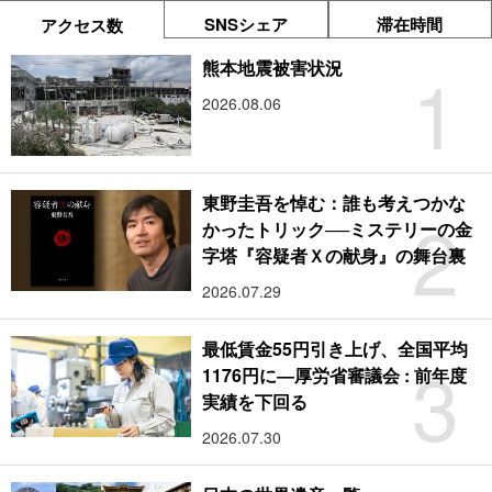
SNSシェア
滞在時間
アクセス数
1
熊本地震被害状況
2026.08.06
東野圭吾を悼む：誰も考えつかな
2
かったトリック──ミステリーの金
字塔『容疑者Ｘの献身』の舞台裏
2026.07.29
最低賃金55円引き上げ、全国平均
3
1176円に―厚労省審議会 : 前年度
実績を下回る
2026.07.30