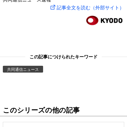
記事全文を読む（外部サイト）
スポーツ・東京2020
文化
動画/Live
科学・技術
Books
暮らし
Cinema
この記事につけられたキーワード
スポーツ・東京2020
Topics
共同通信ニュース
Images
People
東京
このシリーズの他の記事
お知らせ