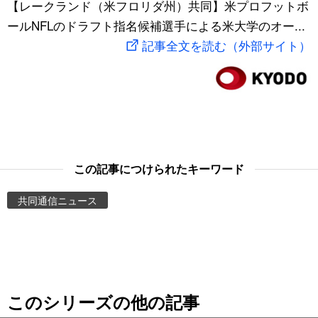
【レークランド（米フロリダ州）共同】米プロフットボ
スポーツ・東京2020
文化
動画/Live
ールNFLのドラフト指名候補選手による米大学のオー...
記事全文を読む（外部サイト）
科学・技術
Books
暮らし
Cinema
スポーツ・東京2020
Topics
この記事につけられたキーワード
Images
共同通信ニュース
People
東京
このシリーズの他の記事
お知らせ