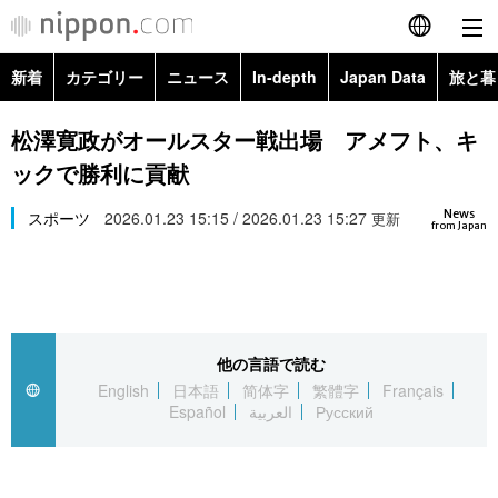
新着
カテゴリー
ニュース
In-depth
Japan Data
旅と暮
English
政治・外交
Topics
松澤寛政がオールスター戦出場 アメフト、キ
简体字
ックで勝利に貢献
経済・ビジネス
Images
繁體字
カテゴリー
News
スポーツ
2026.01.23 15:15 / 2026.01.23 15:27
更新
from Japan
国際・海外
People
Français
政治・外交
ニュース
社会
東京
Español
経済・ビジネス
トップ
In-depth
文化
お知らせ
العربية
他の言語で読む
English
日本語
简体字
繁體字
Français
国際
アーカイブ
Japan Data
科学・技術
Español
العربية
Русский
Русский
社会
旅と暮らし
暮らし