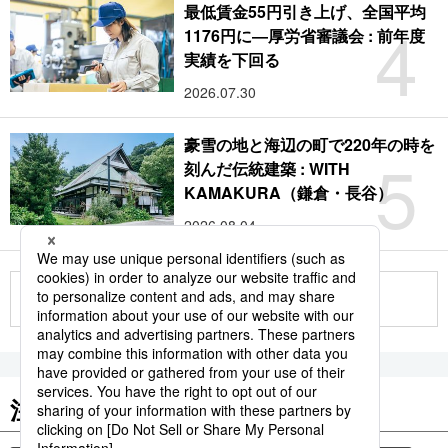
最低賃金55円引き上げ、全国平均
4
1176円に―厚労省審議会 : 前年度
実績を下回る
2026.07.30
豪雪の地と海辺の町で220年の時を
5
刻んだ伝統建築 : WITH
KAMAKURA（鎌倉・長谷）
2026.08.04
もっと見る
注目のキーワード