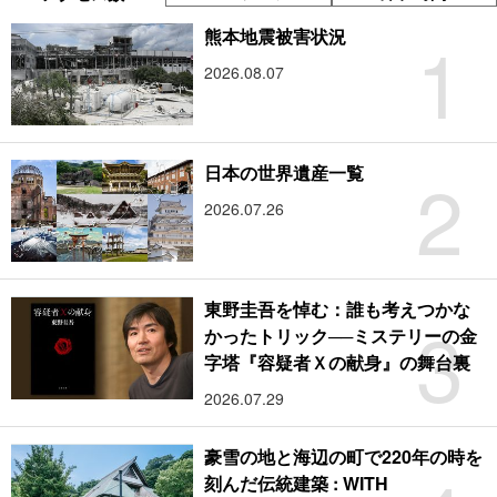
1
熊本地震被害状況
2026.08.07
2
日本の世界遺産一覧
2026.07.26
東野圭吾を悼む：誰も考えつかな
3
かったトリック──ミステリーの金
字塔『容疑者Ｘの献身』の舞台裏
2026.07.29
豪雪の地と海辺の町で220年の時を
刻んだ伝統建築 : WITH