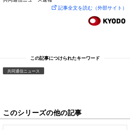
記事全文を読む（外部サイト）
スポーツ・東京2020
文化
動画/Live
科学・技術
Books
暮らし
Cinema
この記事につけられたキーワード
スポーツ・東京2020
Topics
共同通信ニュース
Images
People
東京
このシリーズの他の記事
お知らせ