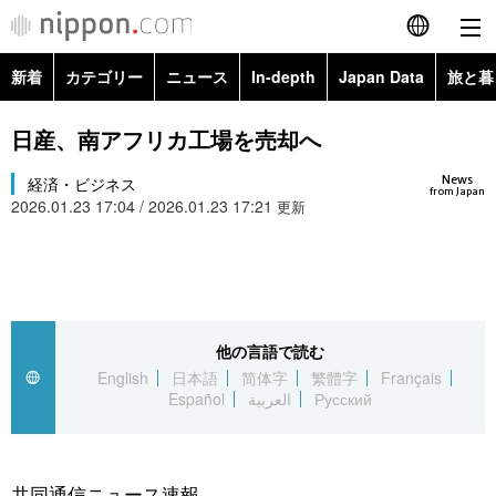
新着
カテゴリー
ニュース
In-depth
Japan Data
旅と暮
English
政治・外交
Topics
日産、南アフリカ工場を売却へ
简体字
News
経済・ビジネス
経済・ビジネス
Images
繁體字
from Japan
2026.01.23 17:04 / 2026.01.23 17:21
更新
カテゴリー
国際・海外
People
Français
政治・外交
ニュース
社会
東京
Español
経済・ビジネス
トップ
In-depth
他の言語で読む
文化
お知らせ
العربية
English
日本語
简体字
繁體字
Français
Español
العربية
Русский
国際
アーカイブ
Japan Data
科学・技術
Русский
社会
旅と暮らし
暮らし
共同通信ニュース速報