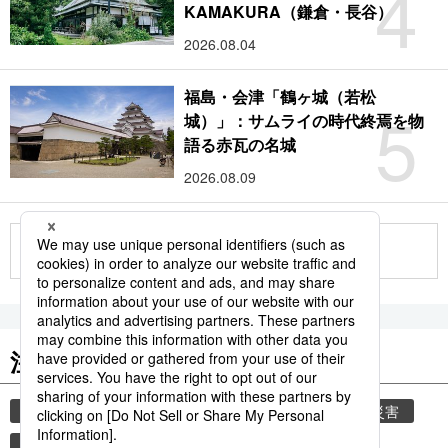
4
KAMAKURA（鎌倉・長谷）
2026.08.04
福島・会津「鶴ヶ城（若松
5
城）」：サムライの時代終焉を物
語る赤瓦の名城
2026.08.09
もっと見る
注目のキーワード
共同通信ニュース
時事通信ニュース
気象・災害
災害
観光
避難所
自然災害
旅