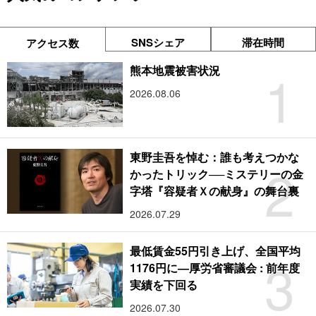
SNSシェア
滞在時間
アクセス数
1
熊本地震被害状況
2026.08.06
東野圭吾を悼む：誰も考えつかな
2
かったトリック──ミステリーの金
字塔『容疑者Ｘの献身』の舞台裏
2026.07.29
最低賃金55円引き上げ、全国平均
3
1176円に―厚労省審議会 : 前年度
実績を下回る
2026.07.30