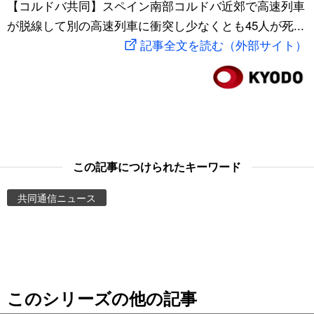
【コルドバ共同】スペイン南部コルドバ近郊で高速列車
スポーツ・東京2020
文化
動画/Live
が脱線して別の高速列車に衝突し少なくとも45人が死...
記事全文を読む（外部サイト）
科学・技術
Books
暮らし
Cinema
スポーツ・東京2020
Topics
この記事につけられたキーワード
Images
共同通信ニュース
People
東京
このシリーズの他の記事
お知らせ