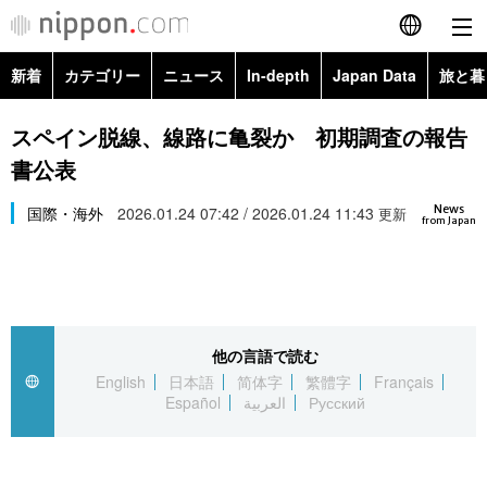
新着
カテゴリー
ニュース
In-depth
Japan Data
旅と暮
English
政治・外交
Topics
スペイン脱線、線路に亀裂か 初期調査の報告
简体字
書公表
経済・ビジネス
Images
繁體字
カテゴリー
News
国際・海外
2026.01.24 07:42 / 2026.01.24 11:43
更新
from Japan
国際・海外
People
Français
政治・外交
ニュース
社会
東京
Español
経済・ビジネス
トップ
In-depth
文化
お知らせ
العربية
他の言語で読む
English
日本語
简体字
繁體字
Français
国際
アーカイブ
Japan Data
科学・技術
Español
العربية
Русский
Русский
社会
旅と暮らし
暮らし