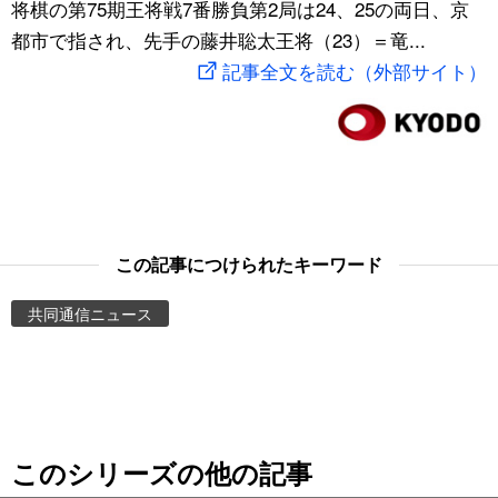
将棋の第75期王将戦7番勝負第2局は24、25の両日、京
スポーツ・東京2020
文化
動画/Live
都市で指され、先手の藤井聡太王将（23）＝竜...
記事全文を読む（外部サイト）
科学・技術
Books
暮らし
Cinema
スポーツ・東京2020
Topics
この記事につけられたキーワード
Images
共同通信ニュース
People
東京
このシリーズの他の記事
お知らせ