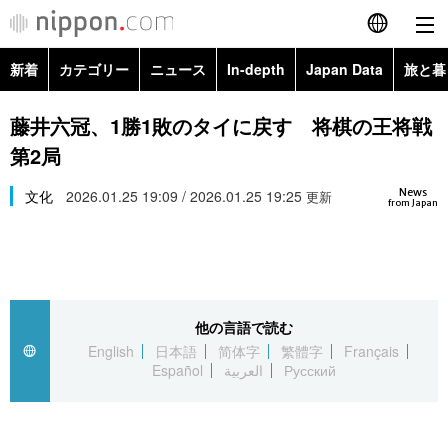
新着
カテゴリー
ニュース
In-depth
Japan Data
旅と暮
English
政治・外交
Topics
藤井六冠、1勝1敗のタイに戻す 将棋の王将戦
简体字
第2局
経済・ビジネス
Images
繁體字
カテゴリー
News
文化
2026.01.25 19:09 / 2026.01.25 19:25
更新
from Japan
国際・海外
People
Français
政治・外交
ニュース
社会
東京
Español
経済・ビジネス
トップ
In-depth
文化
お知らせ
العربية
他の言語で読む
English
日本語
简体字
繁體字
Français
国際
アーカイブ
Japan Data
科学・技術
Español
العربية
Русский
Русский
社会
旅と暮らし
暮らし