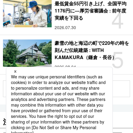
最低賃金55円引き上げ、全国平均
4
1176円に―厚労省審議会 : 前年度
実績を下回る
2026.07.30
豪雪の地と海辺の町で220年の時を
5
刻んだ伝統建築 : WITH
KAMAKURA（鎌倉・長谷）
2026.08.04
もっと見る
注目のキーワード