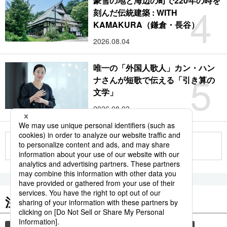
豪雪の地と海辺の町で220年の時を
4
刻んだ伝統建築 : WITH
KAMAKURA（鎌倉・長谷）
2026.08.04
唯一の「外国人歌人」カン・ハン
5
ナさんが短歌で伝える「引き算の
文学」
2026.08.03
もっと見る
注目のキーワード