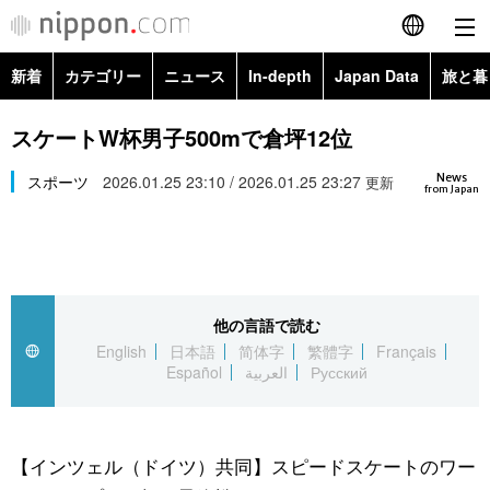
新着
カテゴリー
ニュース
In-depth
Japan Data
旅と暮
English
政治・外交
Topics
スケートW杯男子500mで倉坪12位
简体字
News
経済・ビジネス
スポーツ
2026.01.25 23:10 / 2026.01.25 23:27
Images
更新
繁體字
from Japan
カテゴリー
国際・海外
People
Français
政治・外交
ニュース
社会
東京
Español
他の言語で読む
経済・ビジネス
トップ
In-depth
文化
お知らせ
English
日本語
简体字
繁體字
Français
العربية
Español
العربية
Русский
国際
アーカイブ
Japan Data
科学・技術
Русский
社会
旅と暮らし
暮らし
【インツェル（ドイツ）共同】スピードスケートのワー