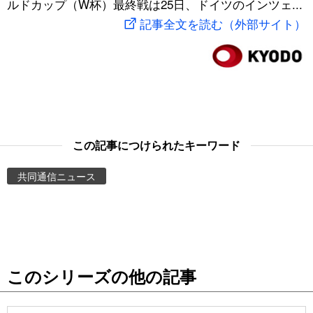
ルドカップ（W杯）最終戦は25日、ドイツのインツェ...
スポーツ・東京2020
文化
動画/Live
記事全文を読む（外部サイト）
科学・技術
Books
暮らし
Cinema
スポーツ・東京2020
Topics
この記事につけられたキーワード
共同通信ニュース
Images
People
東京
このシリーズの他の記事
お知らせ